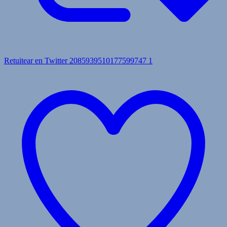
Retuitear en Twitter 2085939510177599747
1