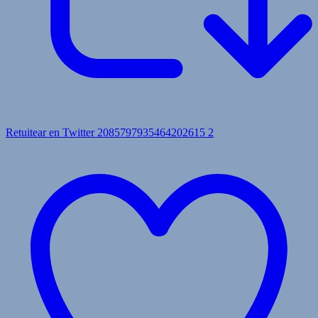
Retuitear en Twitter 2085797935464202615
2