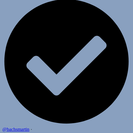
@bachsmartin
·