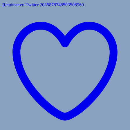
Retuitear en Twitter 2085878748503506960