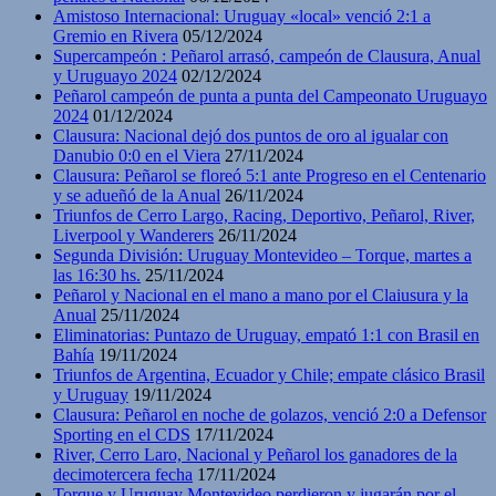
Amistoso Internacional: Uruguay «local» venció 2:1 a
Gremio en Rivera
05/12/2024
Supercampeón : Peñarol arrasó, campeón de Clausura, Anual
y Uruguayo 2024
02/12/2024
Peñarol campeón de punta a punta del Campeonato Uruguayo
2024
01/12/2024
Clausura: Nacional dejó dos puntos de oro al igualar con
Danubio 0:0 en el Viera
27/11/2024
Clausura: Peñarol se floreó 5:1 ante Progreso en el Centenario
y se adueñó de la Anual
26/11/2024
Triunfos de Cerro Largo, Racing, Deportivo, Peñarol, River,
Liverpool y Wanderers
26/11/2024
Segunda División: Uruguay Montevideo – Torque, martes a
las 16:30 hs.
25/11/2024
Peñarol y Nacional en el mano a mano por el Claiusura y la
Anual
25/11/2024
Eliminatorias: Puntazo de Uruguay, empató 1:1 con Brasil en
Bahía
19/11/2024
Triunfos de Argentina, Ecuador y Chile; empate clásico Brasil
y Uruguay
19/11/2024
Clausura: Peñarol en noche de golazos, venció 2:0 a Defensor
Sporting en el CDS
17/11/2024
River, Cerro Laro, Nacional y Peñarol los ganadores de la
decimotercera fecha
17/11/2024
Torque y Uruguay Montevideo perdieron y jugarán por el