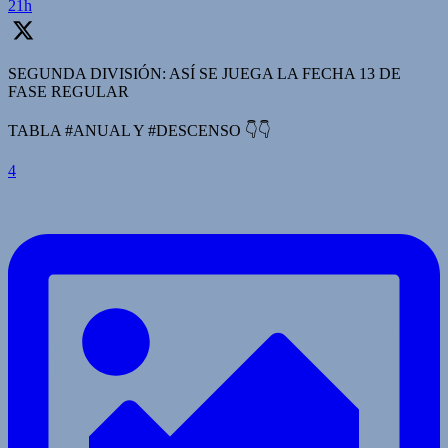
21h
SEGUNDA DIVISIÓN: ASÍ SE JUEGA LA FECHA 13 DE
FASE REGULAR
TABLA #ANUAL Y #DESCENSO 👇👇
4