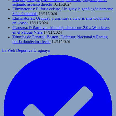
segundo ascenso directo
16/11/2024
Eliminatorias: Euforia celeste, Uruguay le ganó agónicamente
3:2 a Colombia
15/11/2024
Eliminatorias: Uruguay y una nueva victoria ante Colombia
en «casa»
15/11/2024
Clausura: Peñarol venció inobjetablemente 2:0 a Wanderers
en el Parque Viera
14/11/2024
Triunfos de Peñarol, Boston, Defensor, Nacional y Racing
por la duodécima fecha
14/11/2024
La Web Deportiva Uruguaya