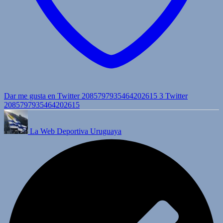
Dar me gusta en Twitter 2085797935464202615
3
Twitter
2085797935464202615
La Web Deportiva Uruguaya