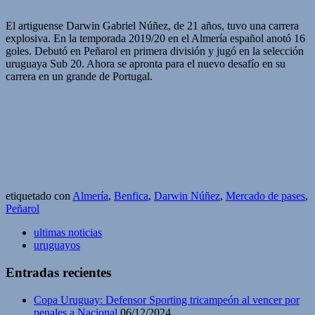
El artiguense Darwin Gabriel Núñez, de 21 años, tuvo una carrera
explosiva. En la temporada 2019/20 en el Almería español anotó 16
goles. Debutó en Peñarol en primera división y jugó en la selección
uruguaya Sub 20. Ahora se apronta para el nuevo desafío en su
carrera en un grande de Portugal.
etiquetado con
Almería
,
Benfica
,
Darwin Núñez
,
Mercado de pases
,
Peñarol
ultimas noticias
uruguayos
Entradas recientes
Copa Uruguay: Defensor Sporting tricampeón al vencer por
penales a Nacional
06/12/2024