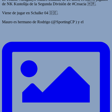
de NK Kustošija de la Segunda División de #Croacia 🇭🇷.
Viene de jugar en Schalke 04 🇩🇪.
Mauro es hermano de Rodrigo (@SportingCP ) y el