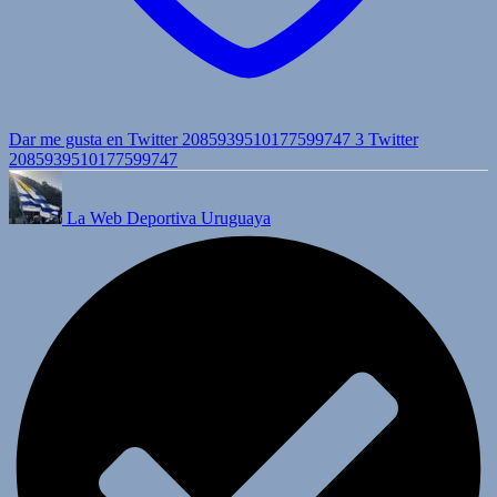
Dar me gusta en Twitter 2085939510177599747
3
Twitter
2085939510177599747
La Web Deportiva Uruguaya