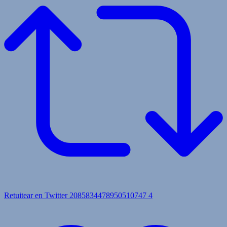
Retuitear en Twitter 2085834478950510747
4