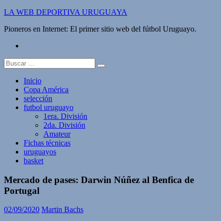
Saltar
LA WEB DEPORTIVA URUGUAYA
al
Pioneros en Internet: El primer sitio web del fútbol Uruguayo.
contenido
twitter
Buscar:
Inicio
Copa América
selección
futbol uruguayo
1era. División
2da. División
Amateur
Fichas técnicas
uruguayos
basket
Mercado de pases: Darwin Núñez al Benfica de
Portugal
02/09/2020
Martin Bachs