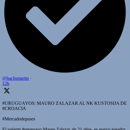
@bachsmartin
·
12h
#URUGUAYOS: MAURO ZALAZAR AL NK KUSTOSIJA DE
#CROACIA
#Mercadodepases
El volante #uruguayo Mauro Zalazar, de 21 años, es nuevo jugador