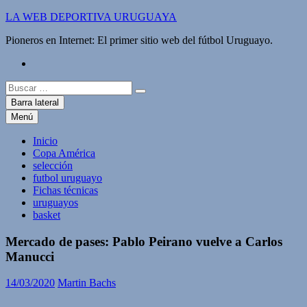
Saltar
LA WEB DEPORTIVA URUGUAYA
al
Pioneros en Internet: El primer sitio web del fútbol Uruguayo.
contenido
twitter
Buscar:
Barra lateral
Menú
Inicio
Copa América
selección
futbol uruguayo
Fichas técnicas
uruguayos
basket
Mercado de pases: Pablo Peirano vuelve a Carlos
Manucci
14/03/2020
Martin Bachs