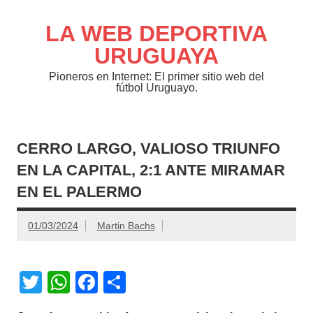
Saltar
al
contenido
LA WEB DEPORTIVA
URUGUAYA
Pioneros en Internet: El primer sitio web del
fútbol Uruguayo.
CERRO LARGO, VALIOSO TRIUNFO
EN LA CAPITAL, 2:1 ANTE MIRAMAR
EN EL PALERMO
01/03/2024
Martin Bachs
T
W
F
C
wi
h
a
o