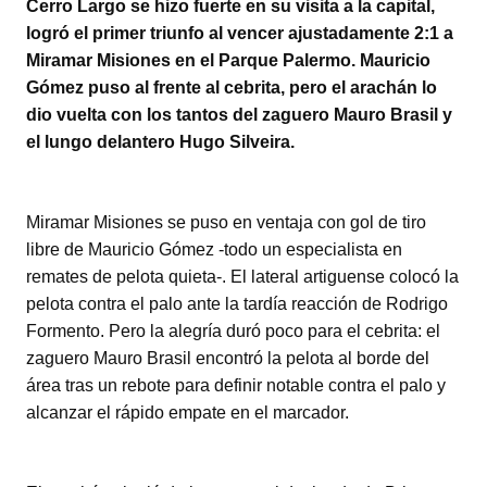
Cerro Largo se hizo fuerte en su visita a la capital,
tt
at
c
m
logró el primer triunfo al vencer ajustadamente 2:1 a
er
s
e
p
Miramar Misiones en el Parque Palermo. Mauricio
A
b
ar
Gómez puso al frente al cebrita, pero el arachán lo
dio vuelta con los tantos del zaguero Mauro Brasil y
p
o
tir
el lungo delantero Hugo Silveira.
p
o
k
Miramar Misiones se puso en ventaja con gol de tiro
libre de Mauricio Gómez -todo un especialista en
remates de pelota quieta-. El lateral artiguense colocó la
pelota contra el palo ante la tardía reacción de Rodrigo
Formento. Pero la alegría duró poco para el cebrita: el
zaguero Mauro Brasil encontró la pelota al borde del
área tras un rebote para definir notable contra el palo y
alcanzar el rápido empate en el marcador.