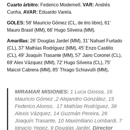
Cuarto árbitro:
Federico Modernell.
VAR:
Andrés
Cunha.
AVAR:
Eduardo Varela.
GOLES:
58′ Mauricio Gómez (CL, de tiro libre), 61′
Mauro Brasil (MM), 66′ Hugo Silveira (MM).
Amarillas:
26′ Douglas Jardel (MM), 31′ Nahuel Furtado
(CL), 37′ Mathías Rodríguez (MM), 45′ Enzo Castillo
(CL), 49′ Joaquín Trasante (MM), 57′ Jairo Coronel (CL),
69′ Alex Vázquez (MM), 72′ Hugo Silveira (CL), 75′
Maicol Cabrera (MM), 85′ Thiago Schiavulli (MM),
MIRAMAR MISIONES:
1 Luca Giossa, 16
Mauricio Gómez ,2 Alejandro González, 15
Federico Alonso, 17 Mathías Rodríguez, 39
Alexis Vázquez, 14 Guzmán Pereira, 26
Joaquín Trasante, 10 Maximiliano Lombardi, 7
Ignacio Yepez, 9 Douglas Jardel.
Director