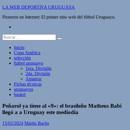
Saltar
LA WEB DEPORTIVA URUGUAYA
al
Pioneros en Internet: El primer sitio web del fútbol Uruguayo.
contenido
twitter
Buscar:
Inicio
Copa América
selección
futbol uruguayo
1era. División
2da. División
Amateur
Fichas técnicas
uruguayos
basket
Peñarol ya tiene al «9»: el brasileño Matheus Babi
llegó a a Uruguay este mediodía
15/02/2024
Martin Bachs