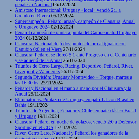
penales a Nacional
06/12/2024
Amistoso Internacional: Uruguay «local» venció 2:1 a
Gremio en Rivera
05/12/2024
Supercampeón : Peñarol arrasó, campeón de Clausura, Anual
y Uruguayo 2024
02/12/2024
Peñarol campeón de punta a punta del Campeonato Uruguayo
2024
01/12/2024
Clausura: Nacional dejó dos puntos de oro al igualar con
Danubio 0:0 en el Viera
27/11/2024
Clausura: Peñarol se floreó 5:1 ante Progreso en el Centenario
y se adueñó de la Anual
26/11/2024
Triunfos de Cerro Largo, Racing, Deportivo, Peñarol, River,
Liverpool y Wanderers
26/11/2024
Segunda División: Uruguay Montevideo – Torque, martes a
las 16:30 hs.
25/11/2024
Peñarol y Nacional en el mano a mano por el Claiusura y la
Anual
25/11/2024
Eliminatorias: Puntazo de Uruguay, empató 1:1 con Brasil en
Bahía
19/11/2024
Triunfos de Argentina, Ecuador y Chile; empate clásico Brasil
y Uruguay
19/11/2024
Clausura: Peñarol en noche de golazos, venció 2:0 a Defensor
Sporting en el CDS
17/11/2024
River, Cerro Laro, Nacional y Peñarol los ganadores de la
decimotercera fecha
17/11/2024