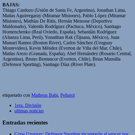
BAJAS:
Thiago Cardozo (Unión de Santa Fe, Argentina), Jonathan Lima,
Matías Aguirregaray (Miramar Misiones), Pablo López (Miramar
Misiones), Mathías De Ritis, Hernán Menosse (Deportivo
Maldonado), Valentín Rodríguez (Pachuca, México), Santiago
Homenchenko (Real Oviedo, España), Sebastíán Rodríguez
(Alianza Lima, Perú), Yonatthan Rak (Tijuana, México), Juan
Manuel Ramos (Boston River), Carlos Sánchez (Uruguay
Montevideo), Kevin Méndez (Everton de Viña del Mar, Chile),
Matías Arezo (Granada, España), Abel Hernández (Rosario Central,
Argentina), Bruno Bentancor (Everton, Chile), Brian Mansilla
(Defensor Sporting), Santiago Díaz (River Plate).
etiquetado con
Matheus Babi
,
Peñarol
1era. División
ultimas noticias
Entradas recientes
Copa Uruguay: Defensor Sporting tricampeón al vencer por