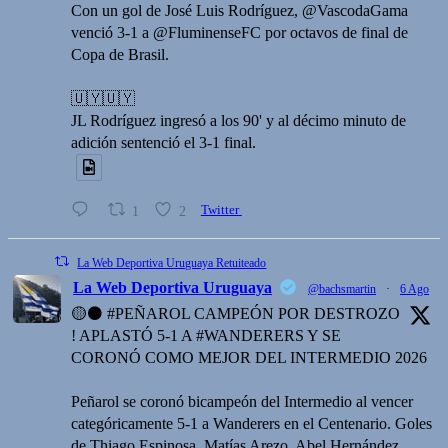
Con un gol de José Luis Rodríguez, @VascodaGama
venció 3-1 a @FluminenseFC por octavos de final de
Copa de Brasil.
🇺🇾🇺🇾
JL Rodríguez ingresó a los 90' y al décimo minuto de
adición sentenció el 3-1 final.
1
2
Twitter
La Web Deportiva Uruguaya Retuiteado
La Web Deportiva Uruguaya
@bachsmartin
·
6 Ago
🟡⚫️ #PEÑAROL CAMPEÓN POR DESTROZO
! APLASTÓ 5-1 A #WANDERERS Y SE
CORONÓ COMO MEJOR DEL INTERMEDIO 2026
Peñarol se coronó bicampeón del Intermedio al vencer
categóricamente 5-1 a Wanderers en el Centenario. Goles
de Thiago Espinosa, Matías Arezo, Abel Hernández,