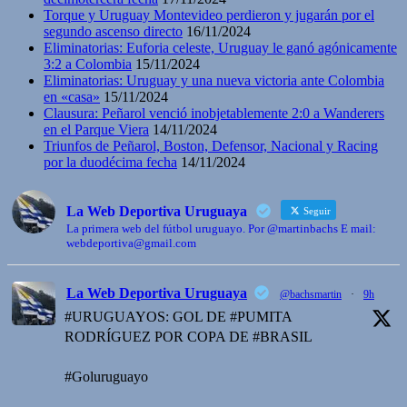
Torque y Uruguay Montevideo perdieron y jugarán por el
segundo ascenso directo
16/11/2024
Eliminatorias: Euforia celeste, Uruguay le ganó agónicamente
3:2 a Colombia
15/11/2024
Eliminatorias: Uruguay y una nueva victoria ante Colombia
en «casa»
15/11/2024
Clausura: Peñarol venció inobjetablemente 2:0 a Wanderers
en el Parque Viera
14/11/2024
Triunfos de Peñarol, Boston, Defensor, Nacional y Racing
por la duodécima fecha
14/11/2024
La Web Deportiva Uruguaya
Seguir
La primera web del fútbol uruguayo. Por @martinbachs E mail:
webdeportiva@gmail.com
La Web Deportiva Uruguaya
@bachsmartin
·
9h
#URUGUAYOS: GOL DE #PUMITA
RODRÍGUEZ POR COPA DE #BRASIL
#Goluruguayo