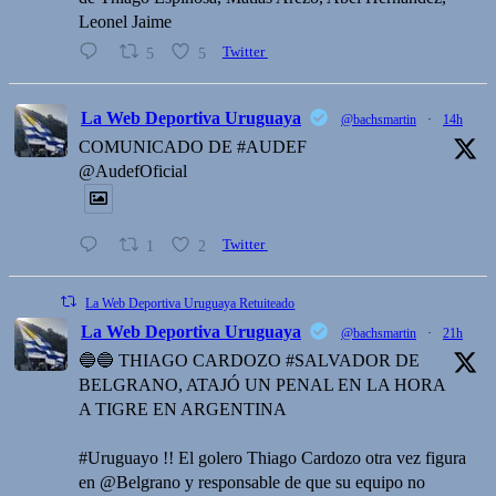
Leonel Jaime
5
5
Twitter
La Web Deportiva Uruguaya
@bachsmartin
·
14h
COMUNICADO DE #AUDEF
@AudefOficial
1
2
Twitter
La Web Deportiva Uruguaya Retuiteado
La Web Deportiva Uruguaya
@bachsmartin
·
21h
🔵🔵 THIAGO CARDOZO #SALVADOR DE
BELGRANO, ATAJÓ UN PENAL EN LA HORA
A TIGRE EN ARGENTINA
#Uruguayo !! El golero Thiago Cardozo otra vez figura
en @Belgrano y responsable de que su equipo no