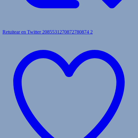
Retuitear en Twitter 2085531270872780874
2