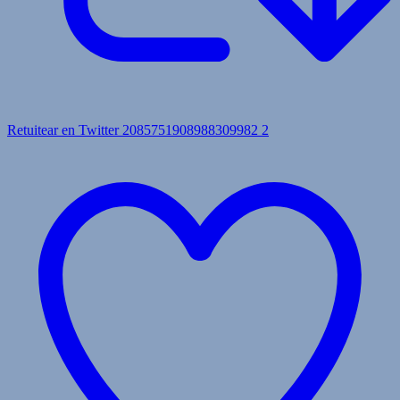
Retuitear en Twitter 2085751908988309982
2