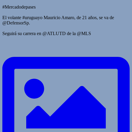
#Mercadodepases
El volante #uruguayo Mauricio Amaro, de 21 años, se va de
@DefensorSp.
Seguirá su carrera en @ATLUTD de la @MLS