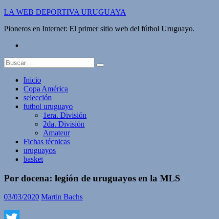
Saltar
LA WEB DEPORTIVA URUGUAYA
al
Pioneros en Internet: El primer sitio web del fútbol Uruguayo.
contenido
twitter
Buscar:
Inicio
Copa América
selección
futbol uruguayo
1era. División
2da. División
Amateur
Fichas técnicas
uruguayos
basket
Por docena: legión de uruguayos en la MLS
03/03/2020
Martin Bachs