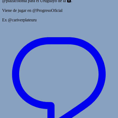
@plazacolonia para el Uruguayo de la 🅱️.
Viene de jugar en @ProgresoOficial
Ex @cariverplateuru