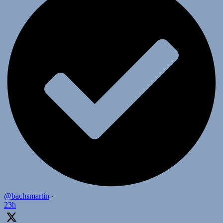
@bachsmartin
·
23h