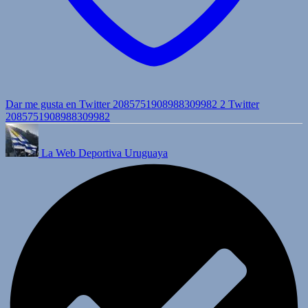
Dar me gusta en Twitter 2085751908988309982
2
Twitter
2085751908988309982
La Web Deportiva Uruguaya