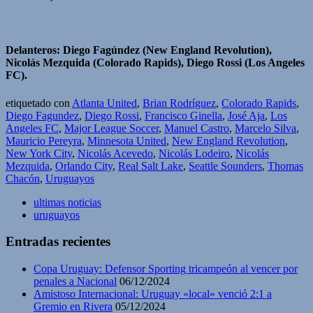
Delanteros: Diego Fagúndez (New England Revolution),
Nicolás Mezquida (Colorado Rapids), Diego Rossi (Los Angeles
FC).
etiquetado con
Atlanta United
,
Brian Rodríguez
,
Colorado Rapids
,
Diego Fagundez
,
Diego Rossi
,
Francisco Ginella
,
José Aja
,
Los
Angeles FC
,
Major League Soccer
,
Manuel Castro
,
Marcelo Silva
,
Mauricio Pereyra
,
Minnesota United
,
New England Revolution
,
New York City
,
Nicolás Acevedo
,
Nicolás Lodeiro
,
Nicolás
Mezquida
,
Orlando City
,
Real Salt Lake
,
Seattle Sounders
,
Thomas
Chacón
,
Uruguayos
ultimas noticias
uruguayos
Entradas recientes
Copa Uruguay: Defensor Sporting tricampeón al vencer por
penales a Nacional
06/12/2024
Amistoso Internacional: Uruguay «local» venció 2:1 a
Gremio en Rivera
05/12/2024