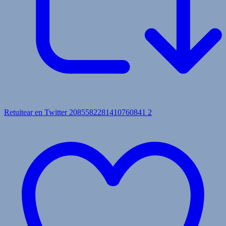
Retuitear en Twitter 2085582281410760841
2