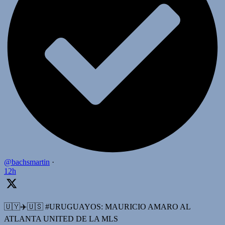
@bachsmartin
·
12h
🇺🇾✈️🇺🇸 #URUGUAYOS: MAURICIO AMARO AL
ATLANTA UNITED DE LA MLS