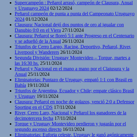
Supercampeón : Peñarol arrasó, campeón de Clausura, Anual
y Uruguayo 2024
02/12/2024
Peñarol campeón de punta a punta del Campeonato Uruguayo
2024
01/12/2024
Clausura: Nacional dejó dos puntos de oro al igualar con
Danubio 0:0 en el Viera
27/11/2024
Clausura: Peñarol se floreó 5:1 ante Progreso en el Centenario
y se adueñó de la Anual
26/11/2024
Triunfos de Cerro Largo, Racing, Deportivo, Peñarol, River,
Liverpool y Wanderers
26/11/2024
Segunda División: Uruguay Montevideo – Torque, martes a
las 16:30 hs.
25/11/2024
Peñarol y Nacional en el mano a mano por el Claiusura y la
Anual
25/11/2024
Eliminatorias: Puntazo de Uruguay, empató 1:1 con Brasil en
Bahía
19/11/2024
Triunfos de Argentina, Ecuador y Chile; empate clásico Brasil
y Uruguay
19/11/2024
Clausura: Peñarol en noche de golazos, venció 2:0 a Defensor
Sporting en el CDS
17/11/2024
River, Cerro Laro, Nacional y Peñarol los ganadores de la
decimotercera fecha
17/11/2024
Torque y Uruguay Montevideo perdieron y jugarán por el
segundo ascenso directo
16/11/2024
Eliminatorias: Euforia celeste, Uruguay le ganó agónicamente