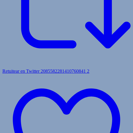
Retuitear en Twitter 2085582281410760841
2