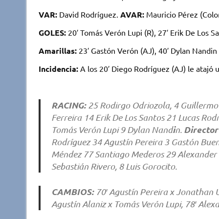
VAR:
David Rodríguez.
AVAR:
Mauricio Pérez (Colo
GOLES:
20′ Tomás Verón Lupi (R), 27′ Erik De Los Sa
Amarillas:
23′ Gastón Verón (AJ), 40′ Dylan Nandin (
Incidencia:
A los 20′ Diego Rodríguez (AJ) le atajó 
RACING:
25 Rodirgo Odriozola, 4 Guillerm
Ferreira 14 Erik De Los Santos 21 Lucas Rod
i
Director
Tomás Verón Lupi 9 Dylan Nand
n.
Rodríguez 34 Agustín Pereira 3 Gastón Bue
Méndez 77 Santiago Mederos 29 Alexander H
Sebastián Rivero, 8 Luis Gorocito.
CAMBIOS:
70′ Agustín Pereira x Jonathan U
Agustín Alaniz x Tomás Verón Lupi, 78′ Ale