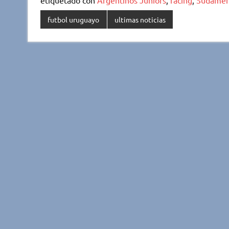
etiquetado con
Argentinos Juniors
,
racing
,
Sudamer
futbol uruguayo
ultimas noticias