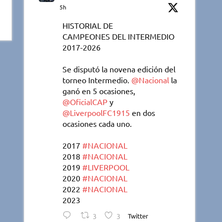
5h
HISTORIAL DE
CAMPEONES DEL INTERMEDIO
2017-2026
Se disputó la novena edición del
torneo Intermedio.
@Nacional
la
ganó en 5 ocasiones,
@OficialCAP
y
@LiverpoolFC1915
en dos
ocasiones cada uno.
2017
#NACIONAL
2018
#NACIONAL
2019
#LIVERPOOL
2020
#NACIONAL
2022
#NACIONAL
2023
3
3
Twitter