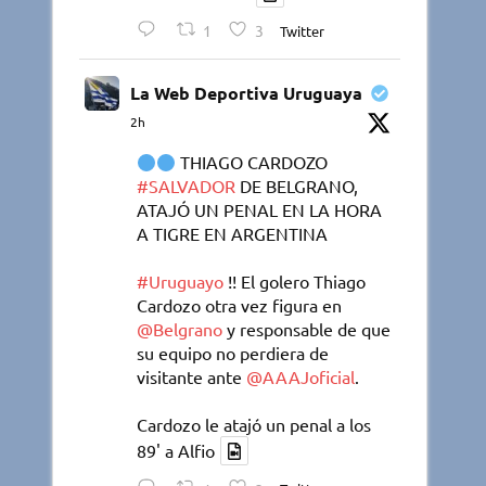
1
3
Twitter
La Web Deportiva Uruguaya
2h
THIAGO CARDOZO
#SALVADOR
DE BELGRANO,
ATAJÓ UN PENAL EN LA HORA
A TIGRE EN ARGENTINA
#Uruguayo
!! El golero Thiago
Cardozo otra vez figura en
@Belgrano
y responsable de que
su equipo no perdiera de
visitante ante
@AAAJoficial
.
Cardozo le atajó un penal a los
89' a Alfio