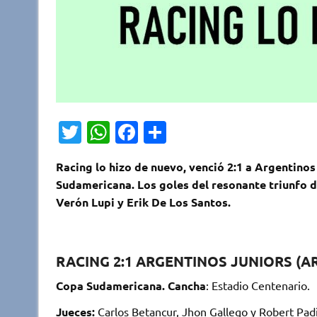
T
W
Fa
C
w
h
c
o
Racing lo hizo de nuevo, venció 2:1 a Argentinos
it
at
e
m
Sudamericana. Los goles del resonante triunfo 
te
s
b
p
Verón Lupi y Erik De Los Santos.
r
A
o
ar
p
o
ti
RACING 2:1 ARGENTINOS JUNIORS (A
p
k
r
Copa Sudamericana. Cancha
: Estadio Centenario.
Jueces:
Carlos Betancur, Jhon Gallego y Robert Padi