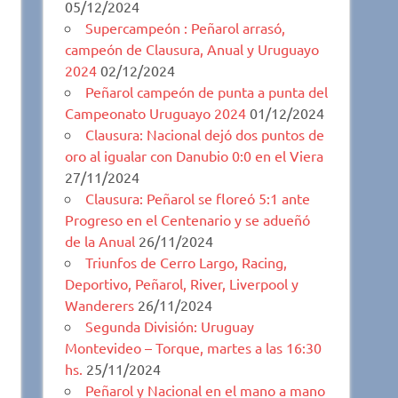
05/12/2024
Supercampeón : Peñarol arrasó,
campeón de Clausura, Anual y Uruguayo
2024
02/12/2024
Peñarol campeón de punta a punta del
Campeonato Uruguayo 2024
01/12/2024
Clausura: Nacional dejó dos puntos de
oro al igualar con Danubio 0:0 en el Viera
27/11/2024
Clausura: Peñarol se floreó 5:1 ante
Progreso en el Centenario y se adueñó
de la Anual
26/11/2024
Triunfos de Cerro Largo, Racing,
Deportivo, Peñarol, River, Liverpool y
Wanderers
26/11/2024
Segunda División: Uruguay
Montevideo – Torque, martes a las 16:30
hs.
25/11/2024
Peñarol y Nacional en el mano a mano