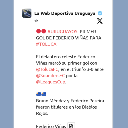
La Web Deportiva Uruguaya
1h
#URUGUAYOS
: PRIMER
GOL DE FEDERICO VIÑAS PARA
#TOLUCA
El delantero celeste Federico
Viñas marcó su primer gol con
@TolucaFC
, en el triunfo 3-0 ante
@SoundersFC
por la
@LeaguesCup
.
Bruno Méndez y Federico Pereira
fueron titulares en los Diablos
Rojos.
Federico Viñas