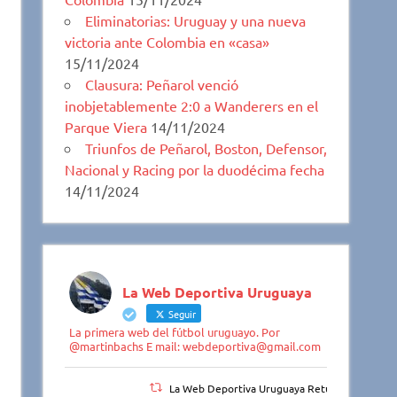
Eliminatorias: Uruguay y una nueva
victoria ante Colombia en «casa»
15/11/2024
Clausura: Peñarol venció
inobjetablemente 2:0 a Wanderers en el
Parque Viera
14/11/2024
Triunfos de Peñarol, Boston, Defensor,
Nacional y Racing por la duodécima fecha
14/11/2024
La Web Deportiva Uruguaya
Seguir
La primera web del fútbol uruguayo. Por
@martinbachs E mail: webdeportiva@gmail.com
La Web Deportiva Uruguaya Retuiteado