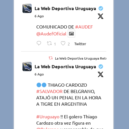
La Web Deportiva Uruguaya
6 Ago
COMUNICADO DE
#AUDEF
@AudefOficial
1
2
Twitter
La Web Deportiva Uruguaya Retuiteado
La Web Deportiva Uruguaya
6 Ago
THIAGO CARDOZO
#SALVADOR
DE BELGRANO,
ATAJÓ UN PENAL EN LA HORA
A TIGRE EN ARGENTINA
#Uruguayo
!! El golero Thiago
Cardozo otra vez figura en