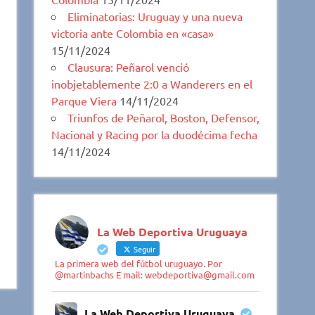
Eliminatorias: Uruguay y una nueva
victoria ante Colombia en «casa»
15/11/2024
Clausura: Peñarol venció
inobjetablemente 2:0 a Wanderers en el
Parque Viera
14/11/2024
Triunfos de Peñarol, Boston, Defensor,
Nacional y Racing por la duodécima fecha
14/11/2024
La Web Deportiva Uruguaya
Seguir
La primera web del fútbol uruguayo. Por
@martinbachs E mail: webdeportiva@gmail.com
La Web Deportiva Uruguaya