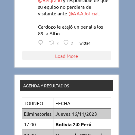
@Belgrano
y responsable de que
su equipo no perdiera de
visitante ante
@AAAJoficial
.
Cardozo le atajó un penal a los
89' a Alfio
2
2
Twitter
Load More
AGENDA Y RESULTADOS
TORNEO
FECHA
Eliminatorias
Jueves 16/11/2023
17.00
Bolivia 2:0 Perú