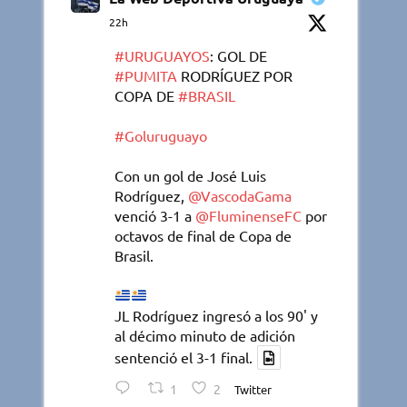
22h
#URUGUAYOS
: GOL DE
#PUMITA
RODRÍGUEZ POR
COPA DE
#BRASIL
#Goluruguayo
Con un gol de José Luis
Rodríguez,
@VascodaGama
venció 3-1 a
@FluminenseFC
por
octavos de final de Copa de
Brasil.
JL Rodríguez ingresó a los 90' y
al décimo minuto de adición
sentenció el 3-1 final.
1
2
Twitter