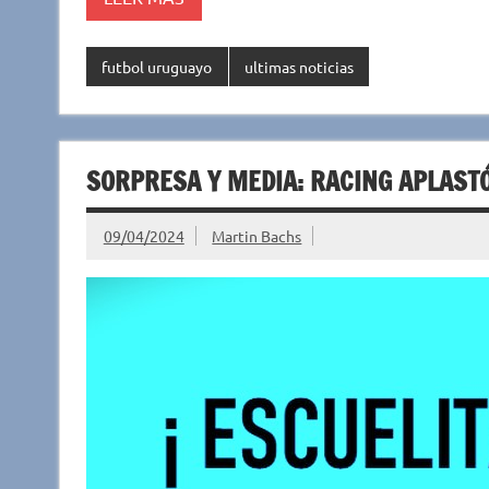
p
k
r
futbol uruguayo
ultimas noticias
SORPRESA Y MEDIA: RACING APLASTÓ
09/04/2024
Martin Bachs