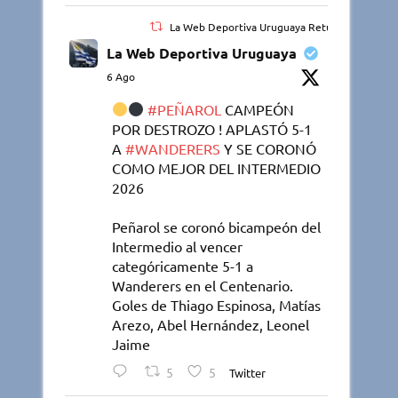
La Web Deportiva Uruguaya Retuiteado
La Web Deportiva Uruguaya
6 Ago
#PEÑAROL
CAMPEÓN
POR DESTROZO ! APLASTÓ 5-1
A
#WANDERERS
Y SE CORONÓ
COMO MEJOR DEL INTERMEDIO
2026
Peñarol se coronó bicampeón del
Intermedio al vencer
categóricamente 5-1 a
Wanderers en el Centenario.
Goles de Thiago Espinosa, Matías
Arezo, Abel Hernández, Leonel
Jaime
5
5
Twitter