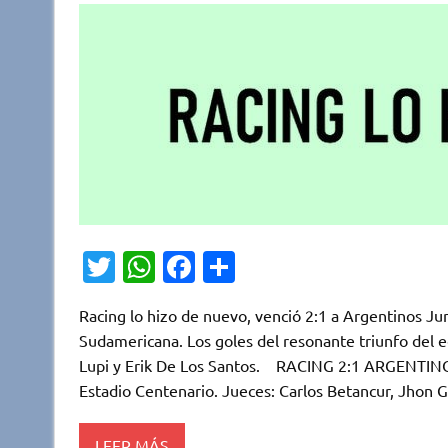
T
W
Fa
C
w
h
c
o
Racing lo hizo de nuevo, venció 2:1 a Argentinos Ju
it
at
e
m
Sudamericana. Los goles del resonante triunfo del
te
s
b
p
Lupi y Erik De Los Santos. RACING 2:1 ARGENTI
r
A
o
ar
Estadio Centenario. Jueces: Carlos Betancur, Jhon G
p
o
ti
LEER MÁS