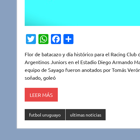
T
W
Fa
C
w
h
c
o
Flor de batacazo y día histórico para el Racing Club
it
at
e
m
Argentinos Juniors en el Estadio Diego Armando Ma
te
s
b
p
equipo de Sayago fueron anotados por Tomás Verón 
r
A
o
ar
soñado, goleó
p
o
ti
LEER MÁS
p
k
r
futbol uruguayo
ultimas noticias