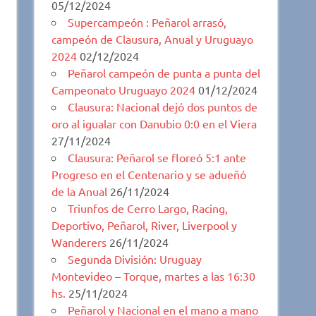
05/12/2024
Supercampeón : Peñarol arrasó,
campeón de Clausura, Anual y Uruguayo
2024
02/12/2024
Peñarol campeón de punta a punta del
Campeonato Uruguayo 2024
01/12/2024
Clausura: Nacional dejó dos puntos de
oro al igualar con Danubio 0:0 en el Viera
27/11/2024
Clausura: Peñarol se floreó 5:1 ante
Progreso en el Centenario y se adueñó
de la Anual
26/11/2024
Triunfos de Cerro Largo, Racing,
Deportivo, Peñarol, River, Liverpool y
Wanderers
26/11/2024
Segunda División: Uruguay
Montevideo – Torque, martes a las 16:30
hs.
25/11/2024
Peñarol y Nacional en el mano a mano