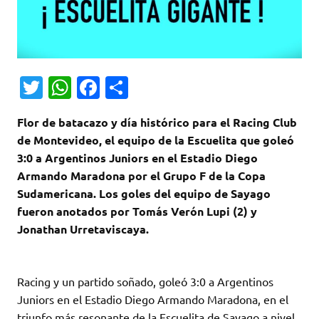
T
W
Fa
C
w
h
c
o
Flor de batacazo y día histórico para el Racing Club
it
at
e
m
de Montevideo, el equipo de la Escuelita que goleó
te
s
b
p
3:0 a Argentinos Juniors en el Estadio Diego
r
A
o
ar
Armando Maradona por el Grupo F de la Copa
Sudamericana. Los goles del equipo de Sayago
p
o
ti
fueron anotados por Tomás Verón Lupi (2) y
p
k
r
Jonathan Urretaviscaya.
Racing y un partido soñado, goleó 3:0 a Argentinos
Juniors en el Estadio Diego Armando Maradona, en el
triunfo más resonante de la Escuelita de Sayago a nivel