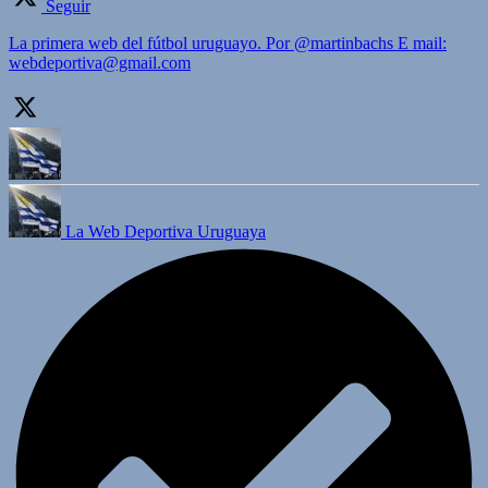
Seguir
La primera web del fútbol uruguayo. Por @martinbachs E mail:
webdeportiva@gmail.com
La Web Deportiva Uruguaya