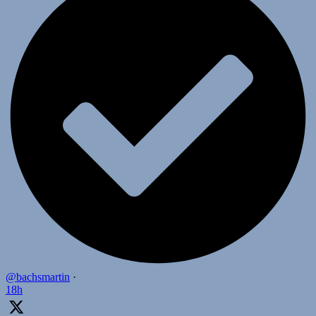
@bachsmartin
·
18h