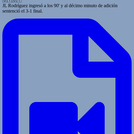
🇺🇾🇺🇾
JL Rodríguez ingresó a los 90' y al décimo minuto de adición
sentenció el 3-1 final.