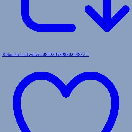
Retuitear en Twitter 2085230589880254887
2