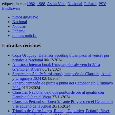
etiquetado con
1982
,
1988
,
Aston Villa
,
Nacional
,
Peñarol
,
PSV
Eindhoven
futbol uruguayo
Nacional
Noticias
Peñarol
ultimas noticias
Entradas recientes
Copa Uruguay: Defensor Sporting tricampeón al vencer por
penales a Nacional
06/12/2024
Amistoso Internacional: Uruguay «local» venció 2:1 a
Gremio en Rivera
05/12/2024
Supercampeón : Peñarol arrasó, campeón de Clausura, Anual
y Uruguayo 2024
02/12/2024
Peñarol campeón de punta a punta del Campeonato Uruguayo
2024
01/12/2024
Clausura: Nacional dejó dos puntos de oro al igualar con
Danubio 0:0 en el Viera
27/11/2024
Clausura: Peñarol se floreó 5:1 ante Progreso en el Centenario
y se adueñó de la Anual
26/11/2024
Triunfos de Cerro Largo, Racing, Deportivo, Peñarol, River,