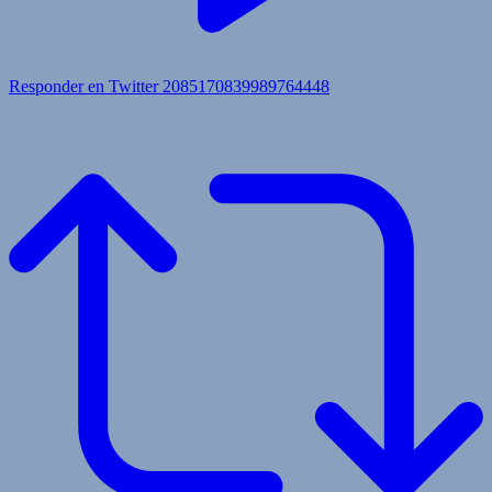
Responder en Twitter 2085170839989764448