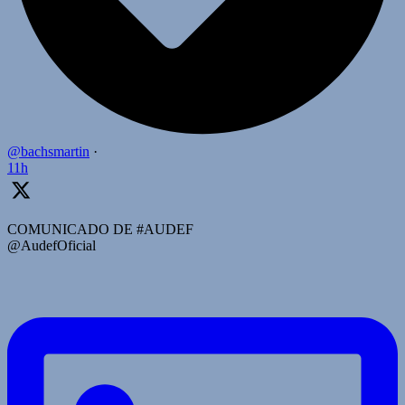
@bachsmartin
·
11h
COMUNICADO DE #AUDEF
@AudefOficial