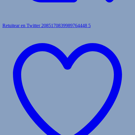
Retuitear en Twitter 2085170839989764448
5