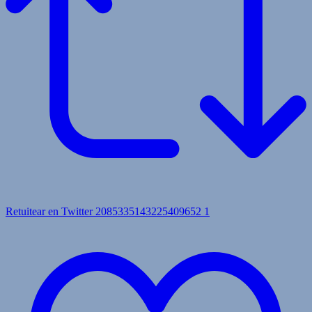
Retuitear en Twitter 2085335143225409652
1