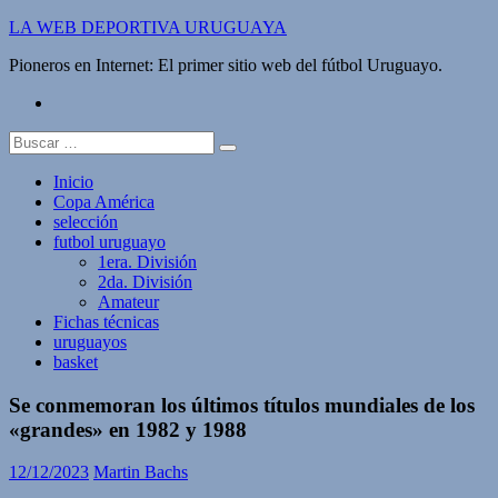
Saltar
LA WEB DEPORTIVA URUGUAYA
al
Pioneros en Internet: El primer sitio web del fútbol Uruguayo.
contenido
twitter
Buscar:
Inicio
Copa América
selección
futbol uruguayo
1era. División
2da. División
Amateur
Fichas técnicas
uruguayos
basket
Se conmemoran los últimos títulos mundiales de los
«grandes» en 1982 y 1988
12/12/2023
Martin Bachs