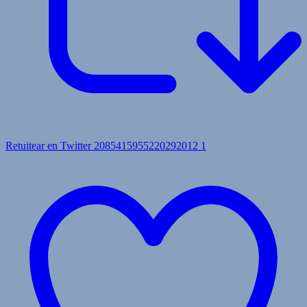
Retuitear en Twitter 2085415955220292012
1