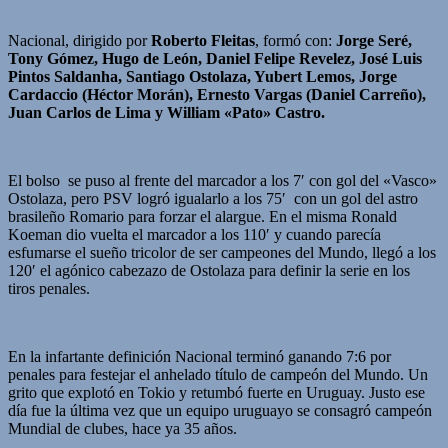
Nacional, dirigido por
Roberto Fleitas
, formó con:
Jorge Seré,
Tony Gómez, Hugo de León, Daniel Felipe Revelez, José Luis
Pintos Saldanha, Santiago Ostolaza, Yubert Lemos, Jorge
Cardaccio (Héctor Morán), Ernesto Vargas (Daniel Carreño),
Juan Carlos de Lima y William «Pato» Castro.
El bolso se puso al frente del marcador a los 7′ con gol del «Vasco»
Ostolaza, pero PSV logró igualarlo a los 75′ con un gol del astro
brasileño Romario para forzar el alargue. En el misma Ronald
Koeman dio vuelta el marcador a los 110′ y cuando parecía
esfumarse el sueño tricolor de ser campeones del Mundo, llegó a los
120′ el agónico cabezazo de Ostolaza para definir la serie en los
tiros penales.
En la infartante definición Nacional terminó ganando 7:6 por
penales para festejar el anhelado título de campeón del Mundo. Un
grito que explotó en Tokio y retumbó fuerte en Uruguay. Justo ese
día fue la última vez que un equipo uruguayo se consagró campeón
Mundial de clubes, hace ya 35 años.