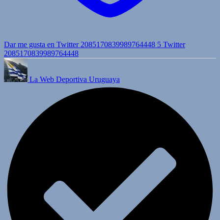
Dar me gusta en Twitter 2085170839989764448
5
Twitter
2085170839989764448
La Web Deportiva Uruguaya