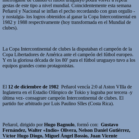
gestas de este tipo a nivel mundial. Coincidentemente esta semana
Peñarol y Nacional se inflan el pecho recordando con gran orgullo -
y nostalgia- los logros obtenidos al ganar la Copa Intercontinental en
1982 y 1988 respectivamente (hoy transformada en el Mundial de
clubes).
La Copa Intercontinental de clubes la disputaban el campeón de la
Copa Libertadores de América ante el campeón del fútbol europeo.
Y en la gloriosa década de los 80′ para el fútbol uruguayo tuvo a los
equipos grandes como protagonistas.
El
12 de diciembre de 1982
Peñarol vencía 2:0 al Aston VIlla de
Inglaterra en el Estadio Olímpico de Tokio y lograba por tercera -y
última vez- consagrare campeón Intercontinental de clubes. El
partido fue arbitrado por Luis Paulino SIles (Costa Rica).
Peñarol, dirigido por
Hugo Bagnulo
, formó con:
Gustavo
Fernández, Walter «Indio» Olivera, Nelson Daniel Gutiérrez,
Víctor Hugo Diogo, Miguel Ángel Bossio, Juan Vicente