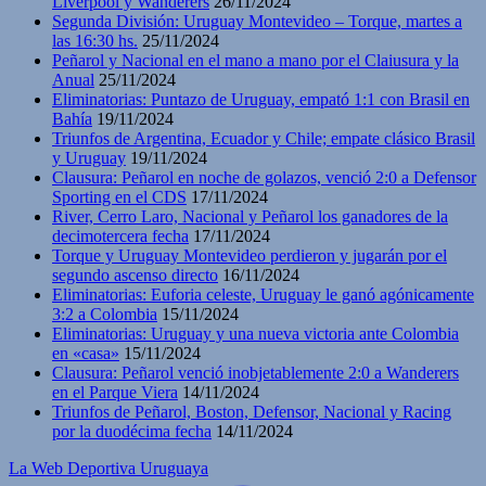
Liverpool y Wanderers
26/11/2024
Segunda División: Uruguay Montevideo – Torque, martes a
las 16:30 hs.
25/11/2024
Peñarol y Nacional en el mano a mano por el Claiusura y la
Anual
25/11/2024
Eliminatorias: Puntazo de Uruguay, empató 1:1 con Brasil en
Bahía
19/11/2024
Triunfos de Argentina, Ecuador y Chile; empate clásico Brasil
y Uruguay
19/11/2024
Clausura: Peñarol en noche de golazos, venció 2:0 a Defensor
Sporting en el CDS
17/11/2024
River, Cerro Laro, Nacional y Peñarol los ganadores de la
decimotercera fecha
17/11/2024
Torque y Uruguay Montevideo perdieron y jugarán por el
segundo ascenso directo
16/11/2024
Eliminatorias: Euforia celeste, Uruguay le ganó agónicamente
3:2 a Colombia
15/11/2024
Eliminatorias: Uruguay y una nueva victoria ante Colombia
en «casa»
15/11/2024
Clausura: Peñarol venció inobjetablemente 2:0 a Wanderers
en el Parque Viera
14/11/2024
Triunfos de Peñarol, Boston, Defensor, Nacional y Racing
por la duodécima fecha
14/11/2024
La Web Deportiva Uruguaya