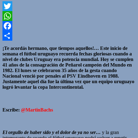
Twitter
WhatsApp
Facebook
Compartir
¡Te acordás hermano, que tiempos aquellos!… Este inicio de
semana el fútbol uruguayo recuerda fechas gloriosas cuando a
nivel de clubes Uruguay era potencia mundial. Hoy se cumplen
41 años de la consagración de Peñarol campeón del Mundo en
1982. El lunes se celebraron 35 años de la gesta cuando
Nacional venció por penales al PSV Eindhoven en 1988.
Justamente aquel día fue la última vez que un equipo uruguayo
logró levantar la copa Intercontinental.
Escribe:
@MartinBachs
El orgullo de haber sido y el dolor de ya no ser…
y la gran
interrogante de cuando el fútbol uruguayo podrá volver a repetir