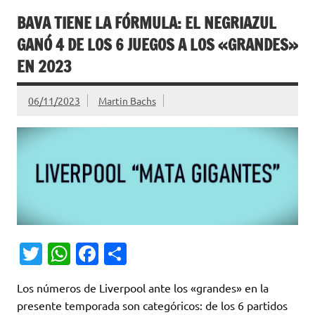
BAVA TIENE LA FÓRMULA: EL NEGRIAZUL
GANÓ 4 DE LOS 6 JUEGOS A LOS «GRANDES»
EN 2023
06/11/2023
Martin Bachs
T
W
Fa
C
w
h
c
o
Los números de Liverpool ante los «grandes» en la
it
at
e
m
presente temporada son categóricos: de los 6 partidos