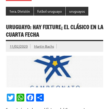
1era. División
futbol uruguayo
uruguayos
URUGUAYO: HAY FIXTURE; EL CLÁSICO EN LA
CUARTA FECHA
11/02/2020
Martin Bachs
T
W
Fa
C
w
h
c
o