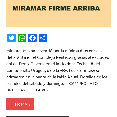
T
W
Fa
C
w
h
c
o
Miramar Misiones venció por la mínima diferencia a
it
at
e
m
Bella Vista en el Complejo Rentistas gracias al exclusivo
te
s
b
p
gol de Denis Olivera, en el inicio de la Fecha 18 del
r
A
o
ar
Campeonato Uruguayo de la «B». Los «cebritas» se
afirmaron en la punta de la tabla Anual. Detalles de los
p
o
ti
partidos del sábado y domingo. CAMPEONATO
p
k
r
URUGUAYO DE LA «B»
LEER MÁS