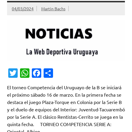
04/03/2024
Martin Bachs
T
W
Fa
C
w
h
c
o
El torneo Competencia del Uruguayo de la B se iniciará
it
at
e
m
el próximo sábado 16 de marzo. En la primera fecha se
te
s
b
p
destaca el juego Plaza-Torque en Colonia por la Serie B
r
A
o
ar
y el duelo de equipos del Interior: Juventud-Tacuarembó
por la Serie A. El clásico Rentistas-Cerrito se juega en la
p
o
ti
quinta fecha. TORNEO COMPETENCIA SERIE A:
p
k
r
Oriental, Albion,