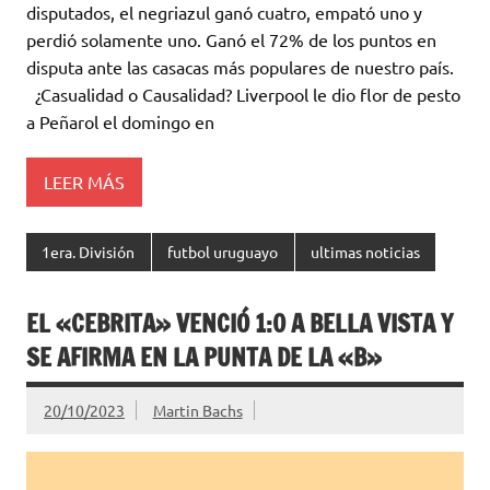
te
s
b
p
disputados, el negriazul ganó cuatro, empató uno y
r
A
o
ar
perdió solamente uno. Ganó el 72% de los puntos en
disputa ante las casacas más populares de nuestro país.
p
o
ti
¿Casualidad o Causalidad? Liverpool le dio flor de pesto
p
k
r
a Peñarol el domingo en
LEER MÁS
1era. División
futbol uruguayo
ultimas noticias
EL «CEBRITA» VENCIÓ 1:0 A BELLA VISTA Y
SE AFIRMA EN LA PUNTA DE LA «B»
20/10/2023
Martin Bachs