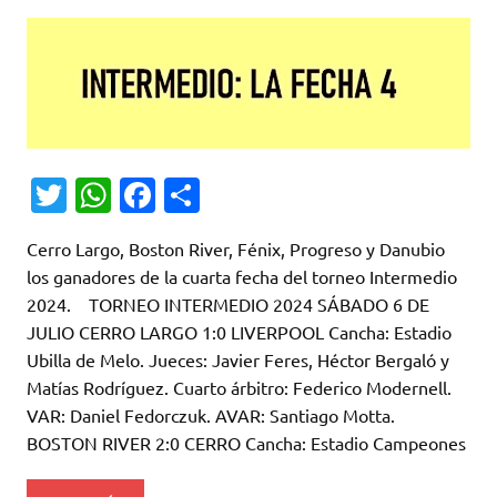
T
W
Fa
C
w
h
c
o
Cerro Largo, Boston River, Fénix, Progreso y Danubio
it
at
e
m
los ganadores de la cuarta fecha del torneo Intermedio
te
s
b
p
2024. TORNEO INTERMEDIO 2024 SÁBADO 6 DE
r
A
o
ar
JULIO CERRO LARGO 1:0 LIVERPOOL Cancha: Estadio
Ubilla de Melo. Jueces: Javier Feres, Héctor Bergaló y
p
o
ti
Matías Rodríguez. Cuarto árbitro: Federico Modernell.
p
k
r
VAR: Daniel Fedorczuk. AVAR: Santiago Motta.
BOSTON RIVER 2:0 CERRO Cancha: Estadio Campeones