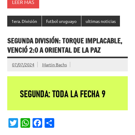
LEER MÁS
1era. División
futbol uruguayo
ultimas noticias
SEGUNDA DIVISIÓN: TORQUE IMPLACABLE,
VENCIÓ 2:0 A ORIENTAL DE LA PAZ
07/07/2024
Martin Bachs
T
W
Fa
C
w
h
c
o