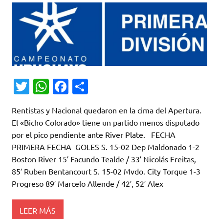
T
W
Fa
C
w
h
c
o
Rentistas y Nacional quedaron en la cima del Apertura.
it
at
e
m
El «Bicho Colorado» tiene un partido menos disputado
te
s
b
p
por el pico pendiente ante River Plate. FECHA
r
A
o
ar
PRIMERA FECHA GOLES S. 15-02 Dep Maldonado 1-2
Boston River 15′ Facundo Tealde / 33′ Nicolás Freitas,
p
o
ti
85′ Ruben Bentancourt S. 15-02 Mvdo. City Torque 1-3
p
k
r
Progreso 89′ Marcelo Allende / 42′, 52′ Alex
LEER MÁS