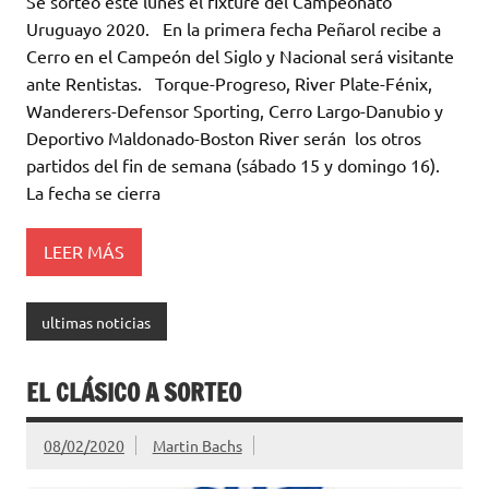
Se sorteó este lunes el fixture del Campeonato
it
at
e
m
Uruguayo 2020. En la primera fecha Peñarol recibe a
te
s
b
p
Cerro en el Campeón del Siglo y Nacional será visitante
r
A
o
ar
ante Rentistas. Torque-Progreso, River Plate-Fénix,
Wanderers-Defensor Sporting, Cerro Largo-Danubio y
p
o
ti
Deportivo Maldonado-Boston River serán los otros
p
k
r
partidos del fin de semana (sábado 15 y domingo 16).
La fecha se cierra
LEER MÁS
ultimas noticias
EL CLÁSICO A SORTEO
08/02/2020
Martin Bachs