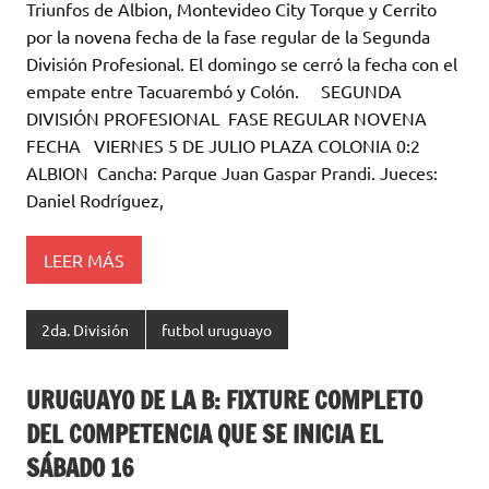
Triunfos de Albion, Montevideo City Torque y Cerrito
it
at
e
m
por la novena fecha de la fase regular de la Segunda
te
s
b
p
División Profesional. El domingo se cerró la fecha con el
r
A
o
ar
empate entre Tacuarembó y Colón. SEGUNDA
DIVISIÓN PROFESIONAL FASE REGULAR NOVENA
p
o
ti
FECHA VIERNES 5 DE JULIO PLAZA COLONIA 0:2
p
k
r
ALBION Cancha: Parque Juan Gaspar Prandi. Jueces:
Daniel Rodríguez,
LEER MÁS
2da. División
futbol uruguayo
URUGUAYO DE LA B: FIXTURE COMPLETO
DEL COMPETENCIA QUE SE INICIA EL
SÁBADO 16