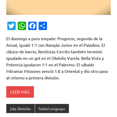
T
W
Fa
C
w
h
c
o
El domingo a puro empate: Progreso, segundo de la
it
at
e
m
Anual, igualó 1:1 con Rampla Junior en el Paladino. El
te
s
b
p
clásico de barrio, Rentistas-Cerrito también terminó
r
A
o
ar
igualado en un gol en el Obdulio Varela. Bella Vista y
Potencia igualaron 1:1 en el Palermo. El sábado
p
o
ti
Miiramar Misiones venció 1:0 a Oriental y dio otro paso
p
k
r
al retorno a primera división.
LEER MÁS
2da. División
futbol uruguayo