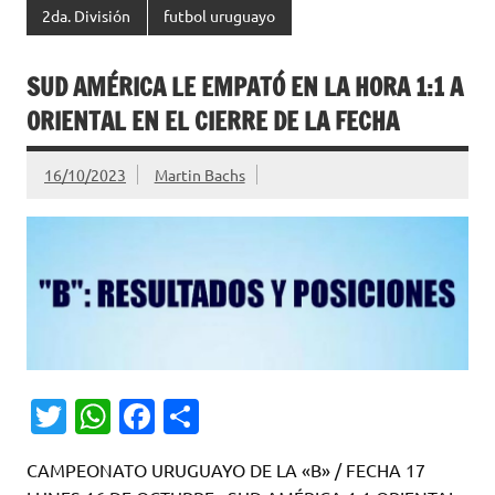
2da. División
futbol uruguayo
SUD AMÉRICA LE EMPATÓ EN LA HORA 1:1 A
ORIENTAL EN EL CIERRE DE LA FECHA
16/10/2023
Martin Bachs
T
W
Fa
C
w
h
c
o
CAMPEONATO URUGUAYO DE LA «B» / FECHA 17
it
at
e
m