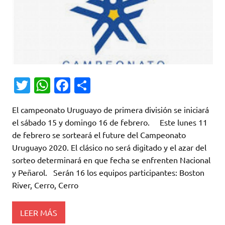
T
W
Fa
C
w
h
c
o
El campeonato Uruguayo de primera división se iniciará
it
at
e
m
el sábado 15 y domingo 16 de febrero. Este lunes 11
te
s
b
p
de febrero se sorteará el future del Campeonato
r
A
o
ar
Uruguayo 2020. El clásico no será digitado y el azar del
sorteo determinará en que fecha se enfrenten Nacional
p
o
ti
y Peñarol. Serán 16 los equipos participantes: Boston
p
k
r
River, Cerro, Cerro
LEER MÁS