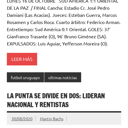
LUNES 16 DE OCTUBRE SUD AMÉRICA 1:1 ORIENTAL
te
s
b
p
DE LA PAZ / FINAL Cancha: Estadio Cr. José Pedro
r
A
o
ar
Damiani (Las Acacias). Jueces: Esteban Guerra, Marcos
Rosamen y Carlos Roca. Cuarto árbitro: Federico Arman.
p
o
ti
Entretiempo: Sud América 0:1 Oriental. GOLES: 37′
p
k
r
Gianfranco Trasante (O), 96′ Bruno Giménez (SA).
EXPULSADOS: Luis Aguiar, Yefferson Moreira (O).
LEER MÁS
futbol uruguayo
ultimas noticias
LA PUNTA SE DIVIDE EN DOS: LIDERAN
NACIONAL Y RENTISTAS
30/08/2020
Martin Bachs