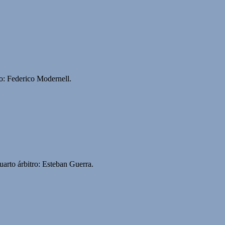
o: Federico Modernell.
rto árbitro: Esteban Guerra.