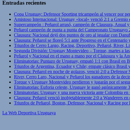
Entradas recientes
Copa Uruguay: Defensor Sporting tricampeón al vencer por pe
Amistoso Internacional: Uruguay «local» venció 2:1 a Gremio 
Supercampeón : Peñarol arrasó, campeón de Clausura, Anual 
Peñarol campeón de punta a punta del Campeonato Uruguayo 
Clausura: Nacional dejó dos puntos de oro al igualar con Danub
Clausura: Peñarol se floreó 5:1 ante Progreso en el Centenario 
Triunfos de Cerro Largo, Racing, Deportivo, Peñarol, River, L
Segunda División: Uruguay Montevideo – Torque, martes a las
Peñarol y Nacional en el mano a mano por el Claiusura y la An
Eliminatorias: Puntazo de Uruguay, empató 1:1 con Brasil en B
Triunfos de Argentina, Ecuador y Chile; empate clásico Brasil
Clausura: Peñarol en noche de golazos, venció 2:0 a Defensor
River, Cerro Laro, Nacional y Peñarol los ganadores de la deci
Torque y Uruguay Montevideo perdieron y jugarán por el segu
Eliminatorias: Euforia celeste, Uruguay le ganó agónicamente 
Eliminatorias: Uruguay y una nueva victoria ante Colombia en
Clausura: Peñarol venció inobjetablemente 2:0 a Wanderers en 
Triunfos de Peñarol, Boston, Defensor, Nacional y Racing por
La Web Deportiva Uruguaya