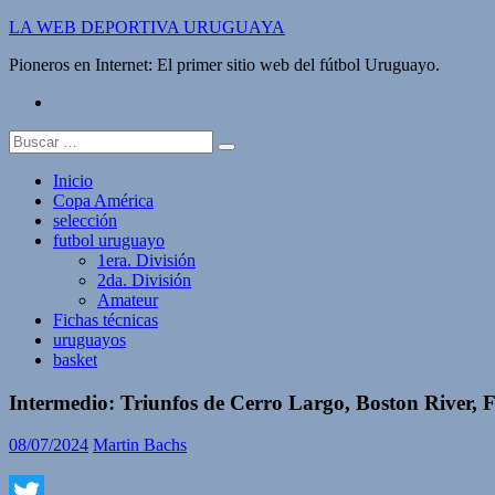
Saltar
LA WEB DEPORTIVA URUGUAYA
al
Pioneros en Internet: El primer sitio web del fútbol Uruguayo.
contenido
twitter
Buscar:
Inicio
Copa América
selección
futbol uruguayo
1era. División
2da. División
Amateur
Fichas técnicas
uruguayos
basket
Intermedio: Triunfos de Cerro Largo, Boston River, 
08/07/2024
Martin Bachs