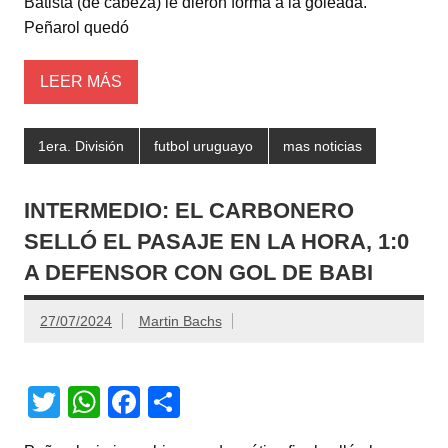
Batista (de cabeza) le dieron forma a la goleada.
p
o
Peñarol quedó
k
LEER MÁS
1era. División
futbol uruguayo
mas noticias
INTERMEDIO: EL CARBONERO
SELLÓ EL PASAJE EN LA HORA, 1:0
A DEFENSOR CON GOL DE BABI
27/07/2024
Martin Bachs
T
W
F
C
wi
h
a
o