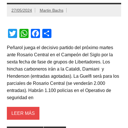
27/05/2024
Martin Bachs
T
W
F
C
wi
h
a
o
Peñarol juega el decisivo partido del próximo martes
tt
at
c
m
ante Rosario Central en el Campeón del Siglo por la
er
s
e
p
sexta fecha de fase de grupos de Libertadores. Los
A
b
ar
hinchas carboneros irán a la Cataldi, Damiani y
Henderson (entradas agotadas). La Guelfi será para los
p
o
tir
parciales de Rosario Central (se venderán 2.000
p
o
entradas). Habrán 1.100 policias en el Operativo de
k
seguridad en
LEER MÁS