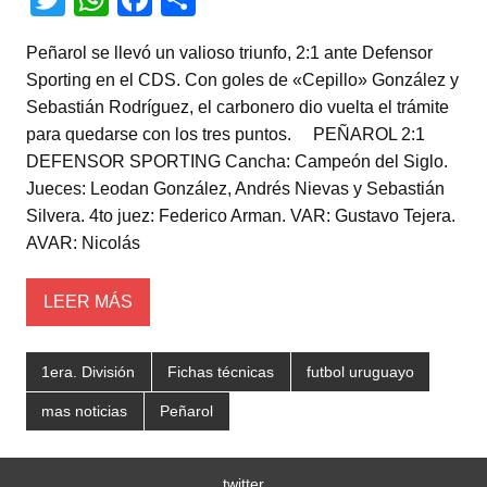
wi
h
a
o
Peñarol se llevó un valioso triunfo, 2:1 ante Defensor
tt
at
c
m
Sporting en el CDS. Con goles de «Cepillo» González y
er
s
e
p
Sebastián Rodríguez, el carbonero dio vuelta el trámite
A
b
ar
para quedarse con los tres puntos. PEÑAROL 2:1
DEFENSOR SPORTING Cancha: Campeón del Siglo.
p
o
tir
Jueces: Leodan González, Andrés Nievas y Sebastián
p
o
Silvera. 4to juez: Federico Arman. VAR: Gustavo Tejera.
k
AVAR: Nicolás
LEER MÁS
1era. División
Fichas técnicas
futbol uruguayo
mas noticias
Peñarol
twitter