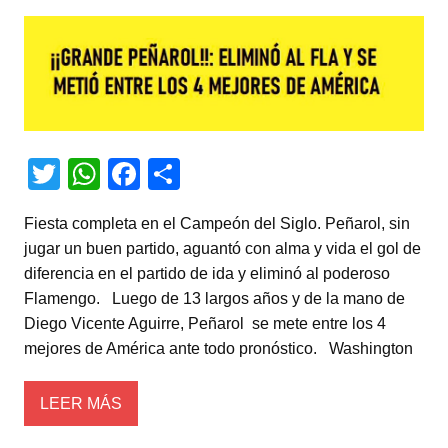
T
W
F
C
wi
h
a
o
Fiesta completa en el Campeón del Siglo. Peñarol, sin
tt
at
c
m
jugar un buen partido, aguantó con alma y vida el gol de
er
s
e
p
diferencia en el partido de ida y eliminó al poderoso
A
b
ar
Flamengo. Luego de 13 largos años y de la mano de
Diego Vicente Aguirre, Peñarol se mete entre los 4
p
o
tir
mejores de América ante todo pronóstico. Washington
p
o
k
LEER MÁS