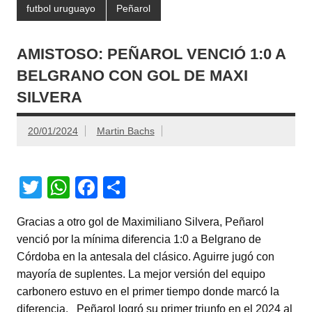
futbol uruguayo
Peñarol
AMISTOSO: PEÑAROL VENCIÓ 1:0 A
BELGRANO CON GOL DE MAXI
SILVERA
20/01/2024
Martin Bachs
T
W
F
C
wi
h
a
o
Gracias a otro gol de Maximiliano Silvera, Peñarol
tt
at
c
m
venció por la mínima diferencia 1:0 a Belgrano de
er
s
e
p
Córdoba en la antesala del clásico. Aguirre jugó con
A
b
ar
mayoría de suplentes. La mejor versión del equipo
carbonero estuvo en el primer tiempo donde marcó la
p
o
tir
diferencia. Peñarol logró su primer triunfo en el 2024 al