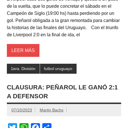
tt
at
c
m
de la vuelta, que lo puede concretar el sábado en el
er
s
e
p
Campeón de Siglo (19:00 hs) hasta perdiendo por un
A
b
ar
gol. Peñarol obligada a la gran remontada para cambiar
la historias de las finales del Uruguayo. Con el triunfo
p
o
tir
de Liverpool 2:0 en la final de ida, el
p
o
k
LEER MÁS
1era. División
futbol uruguayo
CLAUSURA: PEÑAROL LE GANÓ 2:1
A DEFENSOR
07/10/2023
Martin Bachs
T
W
F
C