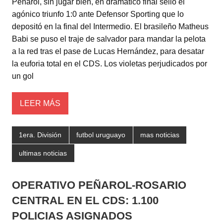
Peñarol, sin jugar bien, en dramático final selló el
tt
at
c
m
agónico triunfo 1:0 ante Defensor Sporting que lo
er
s
e
p
depositó en la final del Intermedio. El brasileño Matheus
A
b
ar
Babi se puso el traje de salvador para mandar la pelota
a la red tras el pase de Lucas Hernández, para desatar
p
o
tir
la euforia total en el CDS. Los violetas perjudicados por
p
o
un gol
k
LEER MÁS
1era. División
futbol uruguayo
mas noticias
ultimas noticias
OPERATIVO PEÑAROL-ROSARIO
CENTRAL EN EL CDS: 1.100
POLICIAS ASIGNADOS