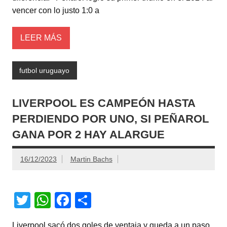
p
o
vencer con lo justo 1:0 a
k
LEER MÁS
futbol uruguayo
LIVERPOOL ES CAMPEÓN HASTA
PERDIENDO POR UNO, SI PEÑAROL
GANA POR 2 HAY ALARGUE
16/12/2023
Martin Bachs
T
W
F
C
wi
h
a
o
Liverpool sacó dos goles de ventaja y queda a un paso