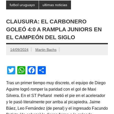
futbol uruguayo
ultimas noticias
CLAUSURA: EL CARBONERO
GOLEÓ 4:0 A RAMPLA JUNIORS EN
EL CAMPEÓN DEL SIGLO
14/09/2024
Martin Bachs
T
W
F
C
wi
h
a
o
Tras un primer tiempo muy discreto, el equipo de Diego
tt
at
c
m
Aguirre logró romper la paridad con el gol de Maxi
er
s
e
p
Silvera. En el ST Peñarol metió el pie en el acelerador
A
b
ar
y le pasó literalmente por arriba al picapiedra. Jaime
Báez, Leo Fernández (de penal) y el ingresado Facundo
p
o
tir