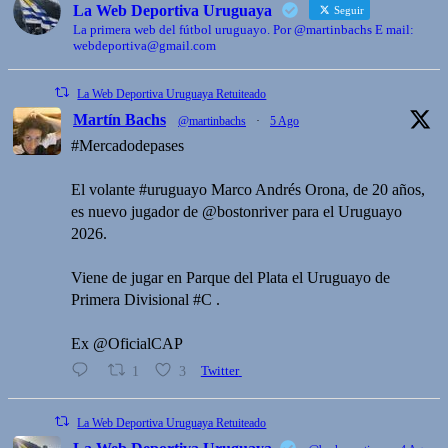
La Web Deportiva Uruguaya
Seguir
La primera web del fútbol uruguayo. Por @martinbachs E mail:
webdeportiva@gmail.com
La Web Deportiva Uruguaya Retuiteado
Martín Bachs
@martinbachs
·
5 Ago
#Mercadodepases
El volante #uruguayo Marco Andrés Orona, de 20 años,
es nuevo jugador de @bostonriver para el Uruguayo
2026.
Viene de jugar en Parque del Plata el Uruguayo de
Primera Divisional #C .
Ex @OficialCAP
1
3
Twitter
La Web Deportiva Uruguaya Retuiteado