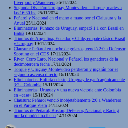
Liverpool y Wanderers
26/11/2024
Segunda División: Uruguay Montevideo – Torque, martes a
las 16:30 hs.
25/11/2024
Peñarol y Nacional en el mano a mano por el Claiusura y la
Anual
25/11/2024
Eliminatorias: Puntazo de Uruguay, empató 1:1 con Brasil en
Bahía
19/11/2024
Triunfos de Argentina, Ecuador y Chile; empate clásico Brasil
y Uruguay
19/11/2024
Clausura: Peñarol en noche de golazos, venció 2:0 a Defensor
Sporting en el CDS
17/11/2024
River, Cerro Laro, Nacional y Peñarol los ganadores de la
decimotercera fecha
17/11/2024
Torque y Uruguay Montevideo perdieron y jugarán por el
segundo ascenso directo
16/11/2024
Eliminatorias: Euforia celeste, Uruguay le ganó agónicamente
3:2 a Colombia
15/11/2024
Eliminatorias: Uruguay y una nueva victoria ante Colombia
en «casa»
15/11/2024
Clausura: Peñarol venció inobjetablemente 2:0 a Wanderers
en el Parque Viera
14/11/2024
Triunfos de Peñarol, Boston, Defensor, Nacional y Racing
por la duodécima fecha
14/11/2024