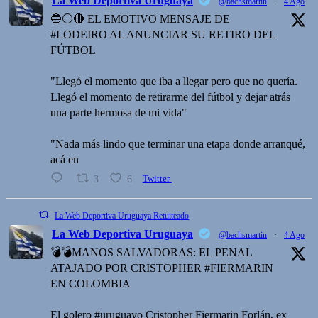
La Web Deportiva Uruguaya
@bachsmartin
·
4 Ago
🔵⚪️🔴 EL EMOTIVO MENSAJE DE
#LODEIRO AL ANUNCIAR SU RETIRO DEL
FÚTBOL
"Llegó el momento que iba a llegar pero que no quería.
Llegó el momento de retirarme del fútbol y dejar atrás
una parte hermosa de mi vida"
"Nada más lindo que terminar una etapa donde arranqué,
acá en
3
6
Twitter
La Web Deportiva Uruguaya Retuiteado
La Web Deportiva Uruguaya
@bachsmartin
·
4 Ago
💣💣MANOS SALVADORAS: EL PENAL
ATAJADO POR CRISTOPHER #FIERMARIN
EN COLOMBIA
El golero #uruguayo Cristopher Fiermarin Forlán, ex