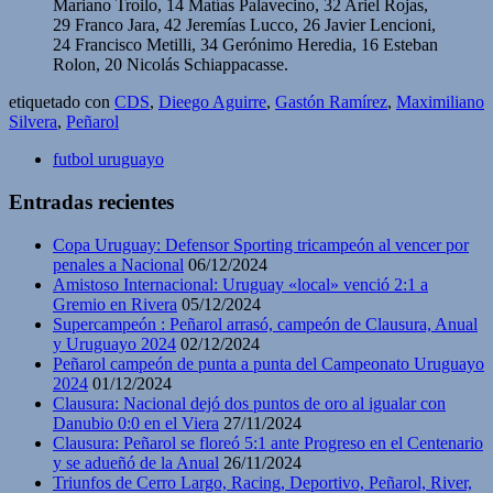
Mariano Troilo, 14 Matías Palavecino, 32 Ariel Rojas,
29 Franco Jara, 42 Jeremías Lucco, 26 Javier Lencioni,
24 Francisco Metilli, 34 Gerónimo Heredia, 16 Esteban
Rolon, 20 Nicolás Schiappacasse.
etiquetado con
CDS
,
Dieego Aguirre
,
Gastón Ramírez
,
Maximiliano
Silvera
,
Peñarol
futbol uruguayo
Entradas recientes
Copa Uruguay: Defensor Sporting tricampeón al vencer por
penales a Nacional
06/12/2024
Amistoso Internacional: Uruguay «local» venció 2:1 a
Gremio en Rivera
05/12/2024
Supercampeón : Peñarol arrasó, campeón de Clausura, Anual
y Uruguayo 2024
02/12/2024
Peñarol campeón de punta a punta del Campeonato Uruguayo
2024
01/12/2024
Clausura: Nacional dejó dos puntos de oro al igualar con
Danubio 0:0 en el Viera
27/11/2024
Clausura: Peñarol se floreó 5:1 ante Progreso en el Centenario
y se adueñó de la Anual
26/11/2024
Triunfos de Cerro Largo, Racing, Deportivo, Peñarol, River,