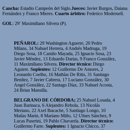
Cancha:
Estadio Campeón del Siglo.
Jueces:
Javier Burgos, Daiana
Fernández y Franco Mieres.
Cuarto árbitro:
Federico Modernell.
GOL
: 29′ Maximiliano Silvera (P).
PEÑAROL:
29 Washington Aguerre, 20 Pedro
Milans, 34 Nahuel Herrera, 4 Andrés Madruga, 19
Diego Sosa, 18 Camilo Mayada, 25 Ignacio Sosa, 23
Javier Méndez, 13 Eduardo Darias, 9 Franco González,
11 Maximiliano Silvera.
Director técnico:
Diego
Aguirre.
Suplentes:
12 Guillermo De Amores, 2
Leonardo Coelho, 16 Mathías De Ritis, 31 Santiago
Benítez, 7 Javier Cabrera, 17 Luciano González, 30
Angel González, 22 Santago Díaz, 33 Nahuel Acosta,
24 Brian Mansilla.
BELGRANO DE CÓRDOBA;
25 Nahuel Losada, 4
Juan Barinaca, 6 Alejandro Rebola, 13 Nicolás
Meriano, 22 Axel Ibacache, 5 Santiago Longo, 10
Matías Marin, 8 Mariano Miño, 12 Ulises Sánchez, 9
Lucas Paserini, 19 Pablo Chavarría.
Director técnico:
Guillermo Farre.
Suplentes:
1 Ignacio Chicco, 37