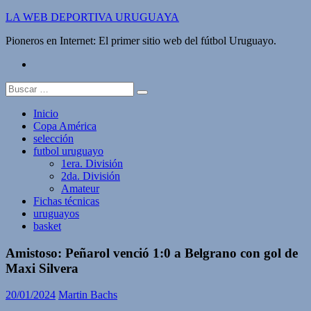
Saltar
LA WEB DEPORTIVA URUGUAYA
al
Pioneros en Internet: El primer sitio web del fútbol Uruguayo.
contenido
twitter
Buscar:
Inicio
Copa América
selección
futbol uruguayo
1era. División
2da. División
Amateur
Fichas técnicas
uruguayos
basket
Amistoso: Peñarol venció 1:0 a Belgrano con gol de
Maxi Silvera
20/01/2024
Martin Bachs