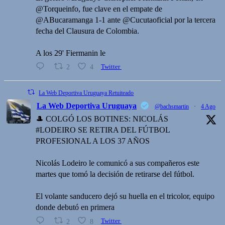
@Torqueinfo, fue clave en el empate de
@ABucaramanga 1-1 ante @Cucutaoficial por la tercera
fecha del Clausura de Colombia.
A los 29' Fiermanin le
2
4
Twitter
La Web Deportiva Uruguaya Retuiteado
La Web Deportiva Uruguaya
@bachsmartin
·
4 Ago
🎩 COLGÓ LOS BOTINES: NICOLÁS
#LODEIRO SE RETIRA DEL FÚTBOL
PROFESIONAL A LOS 37 AÑOS
Nicolás Lodeiro le comunicó a sus compañeros este
martes que tomó la decisión de retirarse del fútbol.
El volante sanducero dejó su huella en el tricolor, equipo
donde debutó en primera
2
8
Twitter