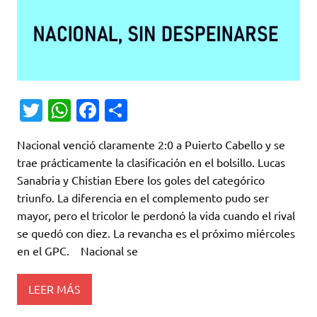
T
W
Fa
C
w
h
c
o
Nacional venció claramente 2:0 a Puierto Cabello y se
it
at
e
m
trae prácticamente la clasificación en el bolsillo. Lucas
te
s
b
p
Sanabria y Chistian Ebere los goles del categórico
r
A
o
ar
triunfo. La diferencia en el complemento pudo ser
mayor, pero el tricolor le perdonó la vida cuando el rival
p
o
ti
se quedó con diez. La revancha es el próximo miércoles
p
k
r
en el GPC. Nacional se
LEER MÁS