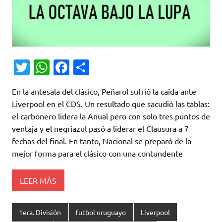
T
W
Fa
C
w
h
c
o
En la antesala del clásico, Peñarol sufrió la caída ante
it
at
e
m
Liverpool en el CDS. Un resultado que sacudió las tablas:
te
s
b
p
el carbonero lidera la Anual pero con solo tres puntos de
r
A
o
ar
ventaja y el negriazul pasó a liderar el Clausura a 7
fechas del final. En tanto, Nacional se preparó de la
p
o
ti
mejor forma para el clásico con una contundente
p
k
r
LEER MÁS
1era. División
futbol uruguayo
Liverpool