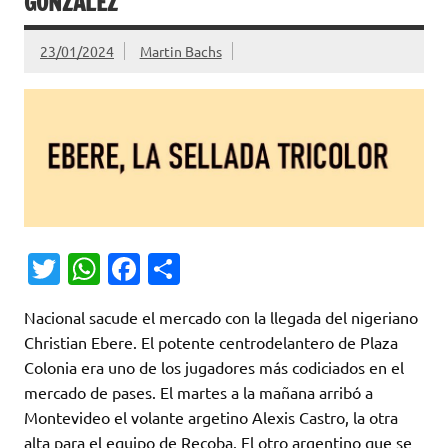
GONZÁLEZ
23/01/2024
Martin Bachs
T
W
Fa
C
w
h
c
o
Nacional sacude el mercado con la llegada del nigeriano
it
at
e
m
Christian Ebere. El potente centrodelantero de Plaza
te
s
b
p
Colonia era uno de los jugadores más codiciados en el
r
A
o
ar
mercado de pases. El martes a la mañana arribó a
Montevideo el volante argetino Alexis Castro, la otra
p
o
ti
alta para el equipo de Recoba. El otro argentino que se