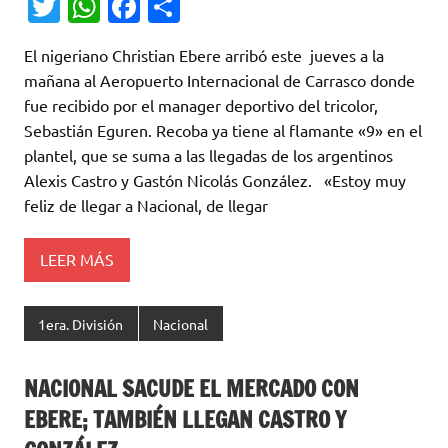
T
W
Fa
C
w
h
c
o
El nigeriano Christian Ebere arribó este jueves a la
it
at
e
m
mañana al Aeropuerto Internacional de Carrasco donde
te
s
b
p
fue recibido por el manager deportivo del tricolor,
r
A
o
ar
Sebastián Eguren. Recoba ya tiene al flamante «9» en el
plantel, que se suma a las llegadas de los argentinos
p
o
ti
Alexis Castro y Gastón Nicolás González. «Estoy muy
p
k
r
feliz de llegar a Nacional, de llegar
LEER MÁS
1era. División
Nacional
NACIONAL SACUDE EL MERCADO CON
EBERE; TAMBIÉN LLEGAN CASTRO Y