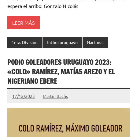
p
k
r
espera el arribo: Gonzalo Nicolás
LEER MÁS
1era. División
futbol uruguayo
Nacional
PODIO GOLEADORES URUGUAYO 2023:
«COLO» RAMÍREZ, MATÍAS AREZO Y EL
NIGERIANO EBERE
17/12/2023
Martin Bachs