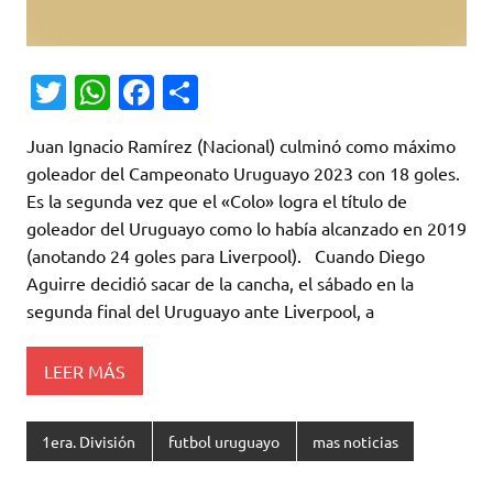
T
W
Fa
C
w
h
c
o
Juan Ignacio Ramírez (Nacional) culminó como máximo
it
at
e
m
goleador del Campeonato Uruguayo 2023 con 18 goles.
te
s
b
p
Es la segunda vez que el «Colo» logra el título de
r
A
o
ar
goleador del Uruguayo como lo había alcanzado en 2019
(anotando 24 goles para Liverpool). Cuando Diego
p
o
ti
Aguirre decidió sacar de la cancha, el sábado en la
p
k
r
segunda final del Uruguayo ante Liverpool, a
LEER MÁS
1era. División
futbol uruguayo
mas noticias