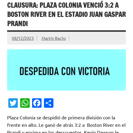
CLAUSURA: PLAZA COLONIA VENCIÓ 3:2 A
BOSTON RIVER EN EL ESTADIO JUAN GASPAR
PRANDI
08/12/2023
Martin Bachs
T
W
Fa
C
w
h
c
o
Plaza Colonia se despidió de primera división con la
it
at
e
m
frente en alto. Le ganó de atrás 3:2 a Boston River en el
te
s
b
p
Prandi y encima en los desscuentos, Kevin Dawson le