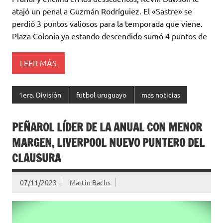
r
A
o
ar
atajó un penal a Guzmán Rodríguiez. El «Sastre» se
perdió 3 puntos valiosos para la temporada que viene.
p
o
ti
Plaza Colonia ya estando descendido sumó 4 puntos de
p
k
r
LEER MÁS
1era. División
futbol uruguayo
mas noticias
PEÑAROL LÍDER DE LA ANUAL CON MENOR
MARGEN, LIVERPOOL NUEVO PUNTERO DEL
CLAUSURA
07/11/2023
Martin Bachs