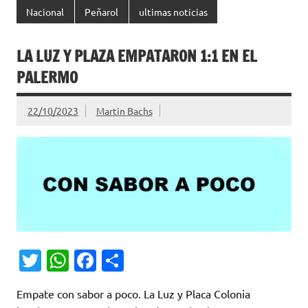
Nacional
Peñarol
ultimas noticias
LA LUZ Y PLAZA EMPATARON 1:1 EN EL
PALERMO
22/10/2023
Martin Bachs
T
W
Fa
C
w
h
c
o
Empate con sabor a poco. La Luz y Placa Colonia
it
at
e
m