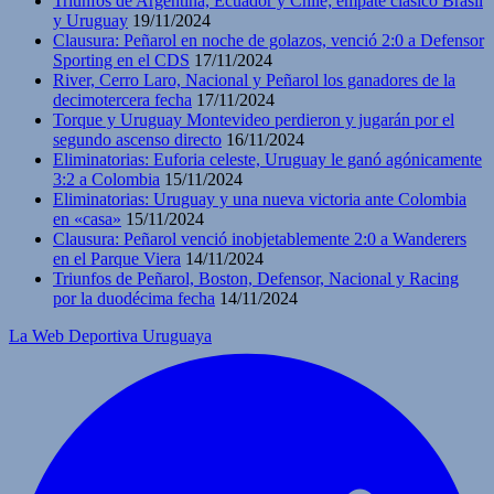
Triunfos de Argentina, Ecuador y Chile; empate clásico Brasil
y Uruguay
19/11/2024
Clausura: Peñarol en noche de golazos, venció 2:0 a Defensor
Sporting en el CDS
17/11/2024
River, Cerro Laro, Nacional y Peñarol los ganadores de la
decimotercera fecha
17/11/2024
Torque y Uruguay Montevideo perdieron y jugarán por el
segundo ascenso directo
16/11/2024
Eliminatorias: Euforia celeste, Uruguay le ganó agónicamente
3:2 a Colombia
15/11/2024
Eliminatorias: Uruguay y una nueva victoria ante Colombia
en «casa»
15/11/2024
Clausura: Peñarol venció inobjetablemente 2:0 a Wanderers
en el Parque Viera
14/11/2024
Triunfos de Peñarol, Boston, Defensor, Nacional y Racing
por la duodécima fecha
14/11/2024
La Web Deportiva Uruguaya