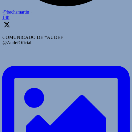
@bachsmartin
·
14h
COMUNICADO DE #AUDEF
@AudefOficial