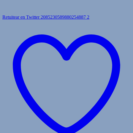
Retuitear en Twitter 2085230589880254887
2