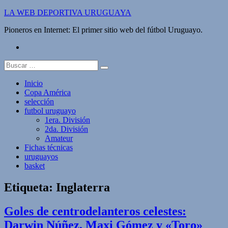
Saltar
LA WEB DEPORTIVA URUGUAYA
al
Pioneros en Internet: El primer sitio web del fútbol Uruguayo.
contenido
twitter
Buscar:
Inicio
Copa América
selección
futbol uruguayo
1era. División
2da. División
Amateur
Fichas técnicas
uruguayos
basket
Etiqueta:
Inglaterra
Goles de centrodelanteros celestes:
Darwin Núñez, Maxi Gómez y «Toro»