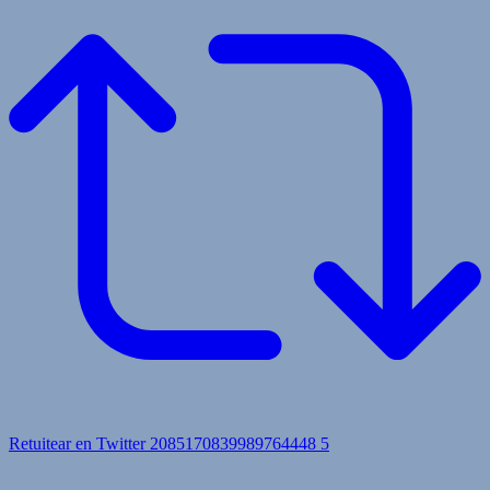
Retuitear en Twitter 2085170839989764448
5