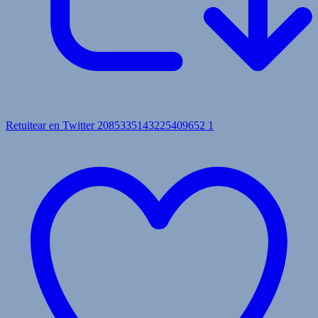
Retuitear en Twitter 2085335143225409652
1