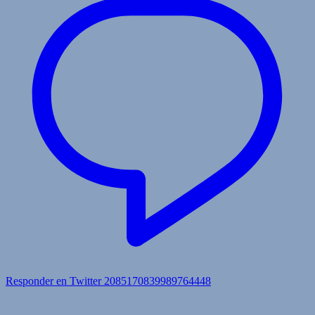
Responder en Twitter 2085170839989764448