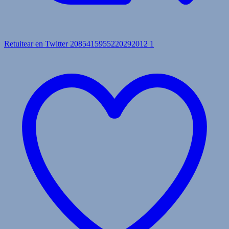
Retuitear en Twitter 2085415955220292012
1