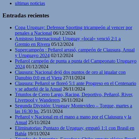
ultimas noticias
Entradas recientes
Copa Uruguay: Defensor Sporting tricampeón al vencer por
penales a Nacional
06/12/2024
Amistoso Internacional: Uruguay «local» venció 2:1 a
Gremio en Rivera
05/12/2024
Supercampeón : Peñarol arrasó, campeón de Clausura, Anual
y Uruguayo 2024
02/12/2024
Peñarol campeón de punta a punta del Campeonato Uruguayo
2024
01/12/2024
Clausura: Nacional dejó dos puntos de oro al igualar con
Danubio 0:0 en el Viera
27/11/2024
Clausura: Peñarol se floreó 5:1 ante Progreso en el Centenario
y se adueñó de la Anual
26/11/2024
Triunfos de Cerro Largo, Racing, Deportivo, Peñarol, River,
Liverpool y Wanderers
26/11/2024
Segunda División: Uruguay Montevideo – Torque, martes a
las 16:30 hs.
25/11/2024
Peñarol y Nacional en el mano a mano por el Claiusura y la
Anual
25/11/2024
Eliminatorias: Puntazo de Uruguay, empató 1:1 con Brasil en
Bahía
19/11/2024