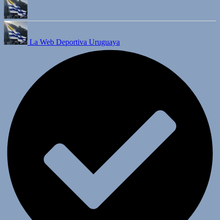
La Web Deportiva Uruguaya