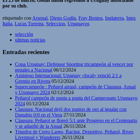
El 25 de marzo, Godín había regresado a Uruguay autorizado
por su club.
etiquetado con
Arsenal
,
Diego Godín
,
Fray Bentos
,
Inglaterra
,
Inter
,
Italia
,
Lucas Torreira
,
Seleccion
,
Uruguayos
selección
ultimas noticias
Entradas recientes
Copa Uruguay: Defensor Sporting tricampeón al vencer por
penales a Nacional
06/12/2024
Amistoso Internacional: Uruguay «local» venció 2:1 a
Gremio en Rivera
05/12/2024
Supercampeón : Peñarol arrasó, campeón de Clausura, Anual
y Uruguayo 2024
02/12/2024
Peñarol campeón de punta a punta del Campeonato Uruguayo
2024
01/12/2024
Clausura: Nacional dejó dos puntos de oro al igualar con
Danubio 0:0 en el Viera
27/11/2024
Clausura: Peñarol se floreó 5:1 ante Progreso en el Centenario
y se adueñó de la Anual
26/11/2024
Triunfos de Cerro Largo, Racing, Deportivo, Peñarol, River,
Liverpool y Wanderers
26/11/2024