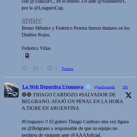
con @TolucaFC, en el triunfo 3-0 ante @SoundersFC
por la @LeaguesCup.
🇺🇾🇺🇾
Bruno Méndez y Federico Pereira fueron titulares en los
Diablos Rojos.
Federico Viñas
1
3
Twitter
La Web Deportiva Uruguaya
@bachsmartin
·
10h
🔵🔵 THIAGO CARDOZO #SALVADOR DE
BELGRANO, ATAJÓ UN PENAL EN LA HORA
A TIGRE EN ARGENTINA
#Uruguayo !! El golero Thiago Cardozo otra vez figura
en @Belgrano y responsable de que su equipo no
perdiera de visitante ante @AAAJoficial.