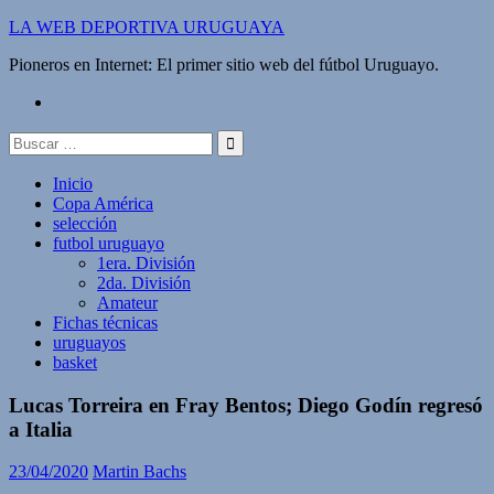
Saltar
LA WEB DEPORTIVA URUGUAYA
al
Pioneros en Internet: El primer sitio web del fútbol Uruguayo.
contenido
twitter
Buscar:
Inicio
Copa América
selección
futbol uruguayo
1era. División
2da. División
Amateur
Fichas técnicas
uruguayos
basket
Lucas Torreira en Fray Bentos; Diego Godín regresó
a Italia
23/04/2020
Martin Bachs