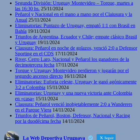
Segunda División: Uruguay Montevideo – Torque, martes a
las 16:30 hs.
25/11/2024
Peñarol y Nacional en el mano a mano por el Claiusura y la
Anual
25/11/2024
Eliminatorias: Puntazo de Uruguay, empató 1:1 con Brasil en
Bahía
19/11/2024
Triunfos de Argentina, Ecuador y Chile; empate clásico Brasil
y Uruguay
19/11/2024
Clausura: Peñarol en noche de golazos, venció 2:0 a Defensor
Sporting en el CDS
17/11/2024
River, Cerro Laro, Nacional y Peñarol los ganadores de la
decimotercera fecha
17/11/2024
Torque y Uruguay Montevideo perdieron y jugarán por el
segundo ascenso directo
16/11/2024
Eliminatorias: Euforia celeste, Uruguay le ganó agónicamente
3:2 a Colombia
15/11/2024
Eliminatorias: Uruguay y una nueva victoria ante Colombia
en «casa»
15/11/2024
Clausura: Peñarol venció inobjetablemente 2:0 a Wanderers
en el Parque Viera
14/11/2024
Triunfos de Peñarol, Boston, Defensor, Nacional y Racing
por la duodécima fecha
14/11/2024
La Web Deportiva Uruguaya
Seguir