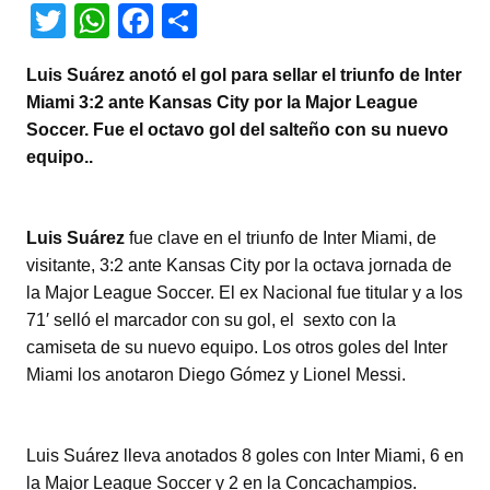
T
W
F
C
wi
h
a
o
Luis Suárez anotó el gol para sellar el triunfo de Inter
tt
at
c
m
Miami 3:2 ante Kansas City por la Major League
er
s
e
p
Soccer. Fue el octavo gol del salteño con su nuevo
A
b
ar
equipo..
p
o
tir
p
o
Luis Suárez
fue clave en el triunfo de Inter Miami, de
k
visitante, 3:2 ante Kansas City por la octava jornada de
la Major League Soccer. El ex Nacional fue titular y a los
71′ selló el marcador con su gol, el sexto con la
camiseta de su nuevo equipo. Los otros goles del Inter
Miami los anotaron Diego Gómez y Lionel Messi.
Luis Suárez lleva anotados 8 goles con Inter Miami, 6 en
la Major League Soccer y 2 en la Concachampios.