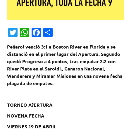
T
W
Fa
C
w
h
c
o
Peñarol venció 3:1 a Boston River en Florida y se
it
at
e
m
distanció en el primer lugar del Apertura. Segundo
te
s
b
p
quedó Progreso a 4 puntos, tras empatar 2:2 con
r
A
o
ar
River Plate en el Saroldi., Ganaron Nacional,
Wanderers y Miramar Misiones en una novena fecha
p
o
ti
plagada de empates.
p
k
r
TORNEO A?ERTURA
NOVENA FECHA
VIERNES 19 DE ABRIL