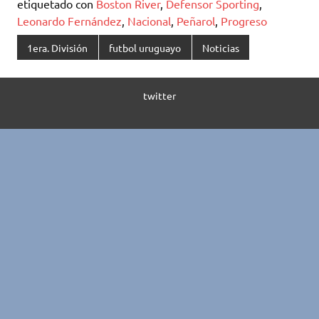
etiquetado con
Boston River
,
Defensor Sporting
,
Leonardo Fernández
,
Nacional
,
Peñarol
,
Progreso
1era. División
futbol uruguayo
Noticias
twitter