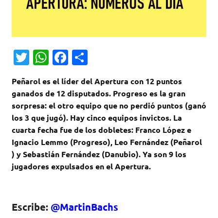
T
W
Fa
C
w
h
c
o
Peñarol es el líder del Apertura con 12 puntos
it
at
e
m
ganados de 12 disputados. Progreso es la gran
te
s
b
p
sorpresa: el otro equipo que no perdió puntos (ganó
r
A
o
ar
los 3 que jugó). Hay cinco equipos invictos. La
cuarta fecha fue de los dobletes: Franco López e
p
o
ti
Ignacio Lemmo (Progreso), Leo Fernández (Peñarol
p
k
r
) y Sebastián Fernández (Danubio). Ya son 9 los
jugadores expulsados en el Apertura.
Escribe:
@
MartinBachs