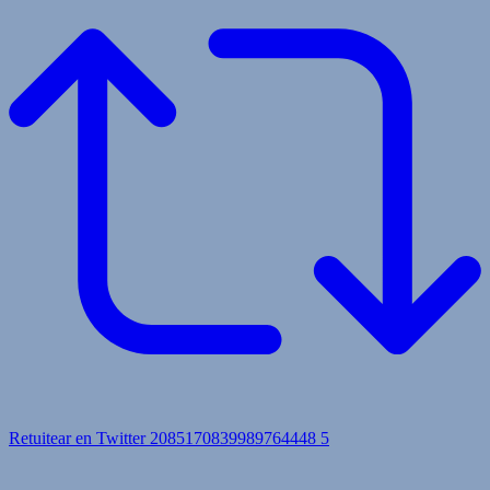
Retuitear en Twitter 2085170839989764448
5