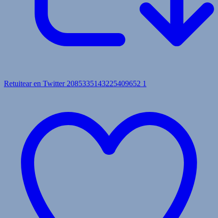
Retuitear en Twitter 2085335143225409652
1