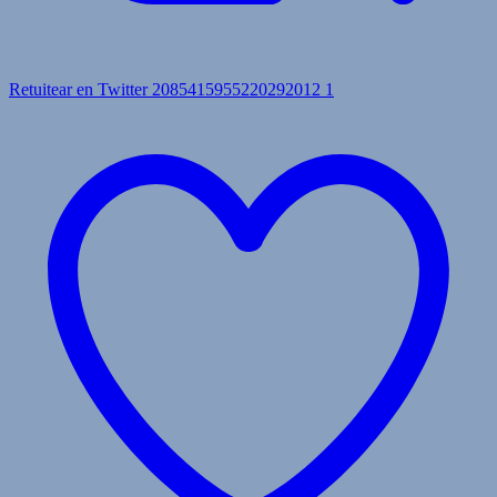
Retuitear en Twitter 2085415955220292012
1