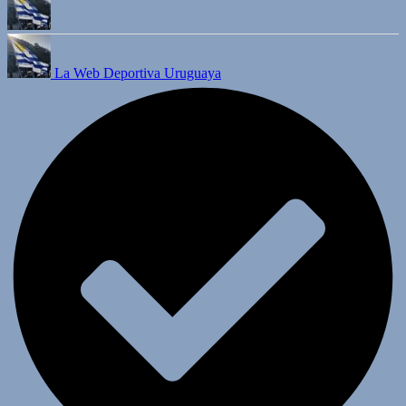
La Web Deportiva Uruguaya