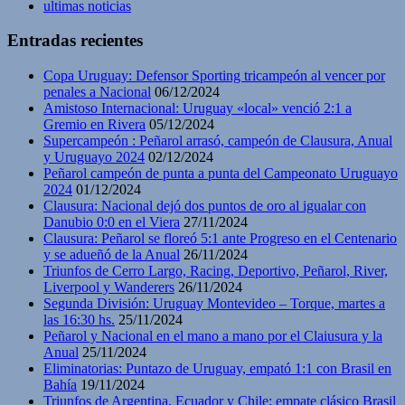
ultimas noticias
Entradas recientes
Copa Uruguay: Defensor Sporting tricampeón al vencer por
penales a Nacional
06/12/2024
Amistoso Internacional: Uruguay «local» venció 2:1 a
Gremio en Rivera
05/12/2024
Supercampeón : Peñarol arrasó, campeón de Clausura, Anual
y Uruguayo 2024
02/12/2024
Peñarol campeón de punta a punta del Campeonato Uruguayo
2024
01/12/2024
Clausura: Nacional dejó dos puntos de oro al igualar con
Danubio 0:0 en el Viera
27/11/2024
Clausura: Peñarol se floreó 5:1 ante Progreso en el Centenario
y se adueñó de la Anual
26/11/2024
Triunfos de Cerro Largo, Racing, Deportivo, Peñarol, River,
Liverpool y Wanderers
26/11/2024
Segunda División: Uruguay Montevideo – Torque, martes a
las 16:30 hs.
25/11/2024
Peñarol y Nacional en el mano a mano por el Claiusura y la
Anual
25/11/2024
Eliminatorias: Puntazo de Uruguay, empató 1:1 con Brasil en
Bahía
19/11/2024
Triunfos de Argentina, Ecuador y Chile; empate clásico Brasil