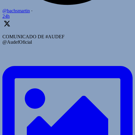
@bachsmartin
·
24h
COMUNICADO DE #AUDEF
@AudefOficial