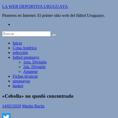
Saltar
LA WEB DEPORTIVA URUGUAYA
al
Pioneros en Internet: El primer sitio web del fútbol Uruguayo.
contenido
twitter
Buscar:
Inicio
Copa América
selección
futbol uruguayo
1era. División
2da. División
Amateur
Fichas técnicas
uruguayos
basket
«Cebolla» no quedó concentrado
14/02/2020
Martin Bachs