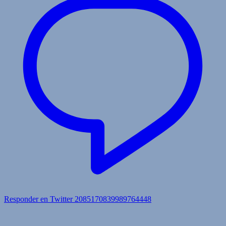
Responder en Twitter 2085170839989764448