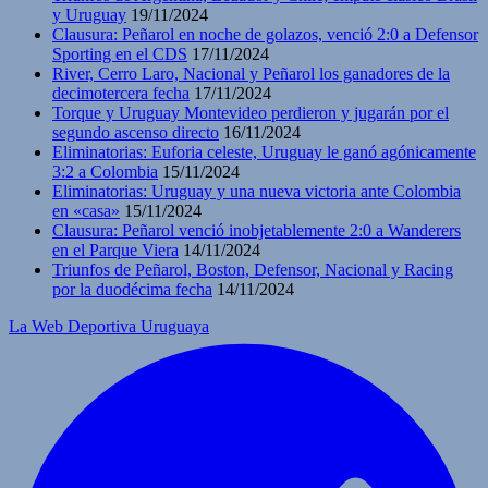
y Uruguay
19/11/2024
Clausura: Peñarol en noche de golazos, venció 2:0 a Defensor
Sporting en el CDS
17/11/2024
River, Cerro Laro, Nacional y Peñarol los ganadores de la
decimotercera fecha
17/11/2024
Torque y Uruguay Montevideo perdieron y jugarán por el
segundo ascenso directo
16/11/2024
Eliminatorias: Euforia celeste, Uruguay le ganó agónicamente
3:2 a Colombia
15/11/2024
Eliminatorias: Uruguay y una nueva victoria ante Colombia
en «casa»
15/11/2024
Clausura: Peñarol venció inobjetablemente 2:0 a Wanderers
en el Parque Viera
14/11/2024
Triunfos de Peñarol, Boston, Defensor, Nacional y Racing
por la duodécima fecha
14/11/2024
La Web Deportiva Uruguaya