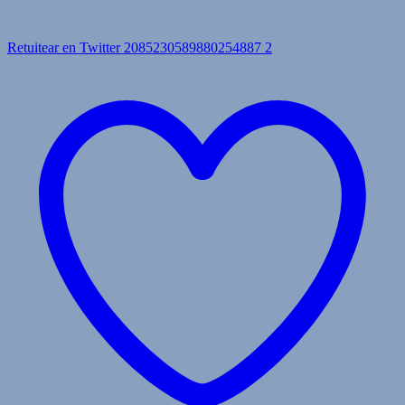
Retuitear en Twitter 2085230589880254887
2