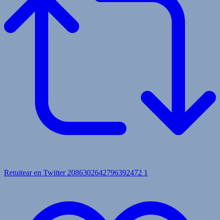
Retuitear en Twitter 2086302642796392472
1