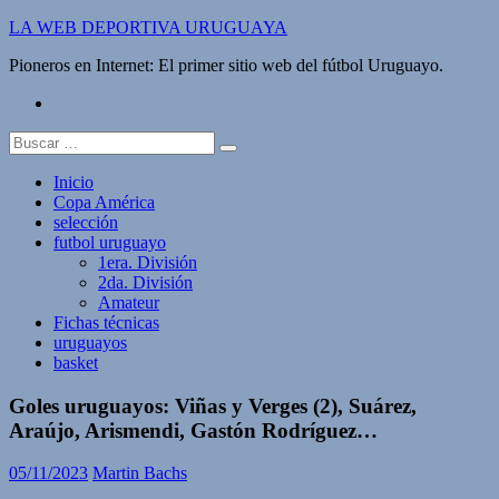
Saltar
LA WEB DEPORTIVA URUGUAYA
al
Pioneros en Internet: El primer sitio web del fútbol Uruguayo.
contenido
twitter
Buscar:
Inicio
Copa América
selección
futbol uruguayo
1era. División
2da. División
Amateur
Fichas técnicas
uruguayos
basket
Goles uruguayos: Viñas y Verges (2), Suárez,
Araújo, Arismendi, Gastón Rodríguez…
05/11/2023
Martin Bachs