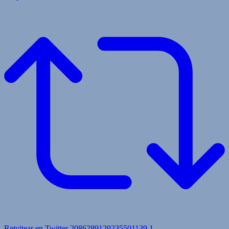
Retuitear en Twitter 2086289129235501139
1