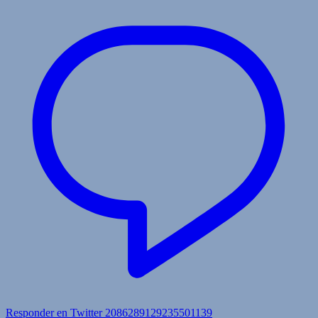
Responder en Twitter 2086289129235501139