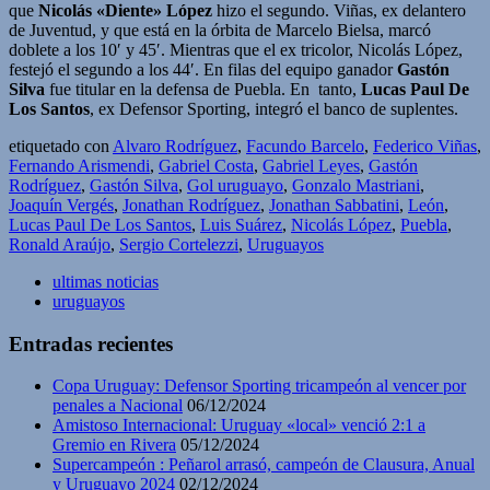
que
Nicolás «Diente» López
hizo el segundo. Viñas, ex delantero
de Juventud, y que está en la órbita de Marcelo Bielsa, marcó
doblete a los 10′ y 45′. Mientras que el ex tricolor, Nicolás López,
festejó el segundo a los 44′. En filas del equipo ganador
Gastón
Silva
fue titular en la defensa de Puebla. En tanto,
Lucas Paul De
Los Santos
, ex Defensor Sporting, integró el banco de suplentes.
etiquetado con
Alvaro Rodríguez
,
Facundo Barcelo
,
Federico Viñas
,
Fernando Arismendi
,
Gabriel Costa
,
Gabriel Leyes
,
Gastón
Rodríguez
,
Gastón Silva
,
Gol uruguayo
,
Gonzalo Mastriani
,
Joaquín Vergés
,
Jonathan Rodríguez
,
Jonathan Sabbatini
,
León
,
Lucas Paul De Los Santos
,
Luis Suárez
,
Nicolás López
,
Puebla
,
Ronald Araújo
,
Sergio Cortelezzi
,
Uruguayos
ultimas noticias
uruguayos
Entradas recientes
Copa Uruguay: Defensor Sporting tricampeón al vencer por
penales a Nacional
06/12/2024
Amistoso Internacional: Uruguay «local» venció 2:1 a
Gremio en Rivera
05/12/2024
Supercampeón : Peñarol arrasó, campeón de Clausura, Anual
y Uruguayo 2024
02/12/2024