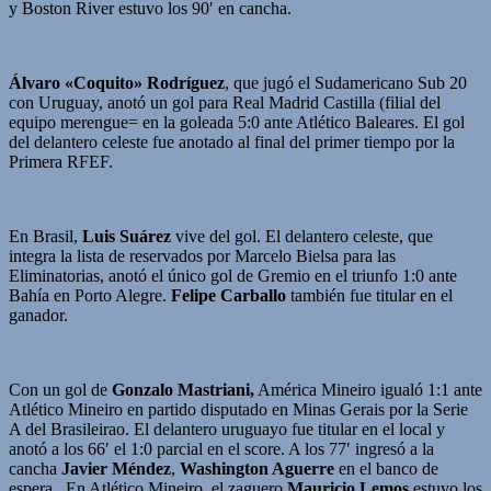
y Boston River estuvo los 90′ en cancha.
Álvaro «Coquito» Rodríguez
, que jugó el Sudamericano Sub 20
con Uruguay, anotó un gol para Real Madrid Castilla (filial del
equipo merengue= en la goleada 5:0 ante Atlético Baleares. El gol
del delantero celeste fue anotado al final del primer tiempo por la
Primera RFEF.
En Brasil,
Luis Suárez
vive del gol. El delantero celeste, que
integra la lista de reservados por Marcelo Bielsa para las
Eliminatorias, anotó el único gol de Gremio en el triunfo 1:0 ante
Bahía en Porto Alegre.
Felipe Carballo
también fue titular en el
ganador.
Con un gol de
Gonzalo Mastriani,
América Mineiro igualó 1:1 ante
Atlético Mineiro en partido disputado en Minas Gerais por la Serie
A del Brasileirao. El delantero uruguayo fue titular en el local y
anotó a los 66′ el 1:0 parcial en el score. A los 77′ ingresó a la
cancha
Javier Méndez
,
Washington Aguerre
en el banco de
espera. En Atlético Mineiro, el zaguero
Mauricio Lemos
estuvo los