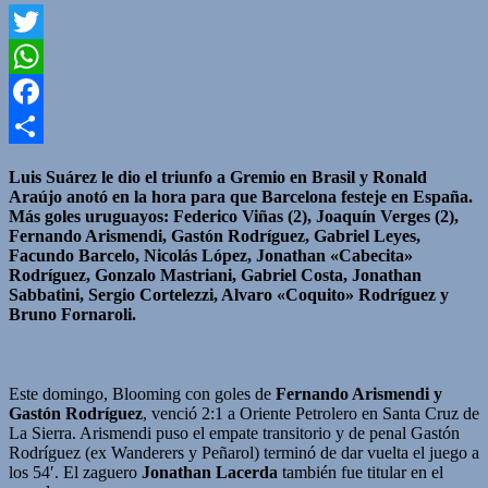
Twitter
WhatsApp
Facebook
Compartir
Luis Suárez le dio el triunfo a Gremio en Brasil y Ronald
Araújo anotó en la hora para que Barcelona festeje en España.
Más goles uruguayos: Federico Viñas (2), Joaquín Verges (2),
Fernando Arismendi, Gastón Rodríguez, Gabriel Leyes,
Facundo Barcelo, Nicolás López, Jonathan «Cabecita»
Rodríguez, Gonzalo Mastriani, Gabriel Costa, Jonathan
Sabbatini, Sergio Cortelezzi, Alvaro «Coquito» Rodríguez y
Bruno Fornaroli.
Este domingo, Blooming con goles de
Fernando Arismendi y
Gastón Rodríguez
, venció 2:1 a Oriente Petrolero en Santa Cruz de
La Sierra. Arismendi puso el empate transitorio y de penal Gastón
Rodríguez (ex Wanderers y Peñarol) terminó de dar vuelta el juego a
los 54′. El zaguero
Jonathan Lacerda
también fue titular en el