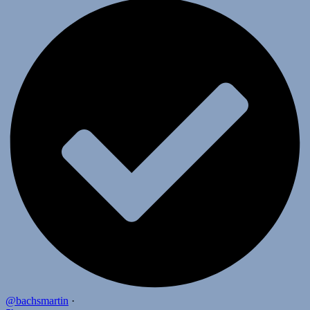
@bachsmartin
·