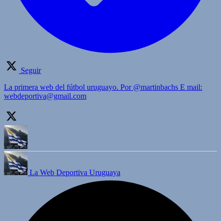
Seguir
La primera web del fútbol uruguayo. Por @martinbachs E mail:
webdeportiva@gmail.com
La Web Deportiva Uruguaya