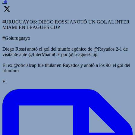
5h
#URUGUAYOS: DIEGO ROSSI ANOTÓ UN GOL AL INTER
MIAMI EN LEAGUES CUP
#Goluruguayo
Diego Rossi anotó el gol del triunfo agónico de @Rayados 2-1 de
visitante ante @InterMiamiCF por @LeaguesCup.
El ex @oficialcap fue titular en Rayados y anotó a los 90' el gol del
triunfom
El