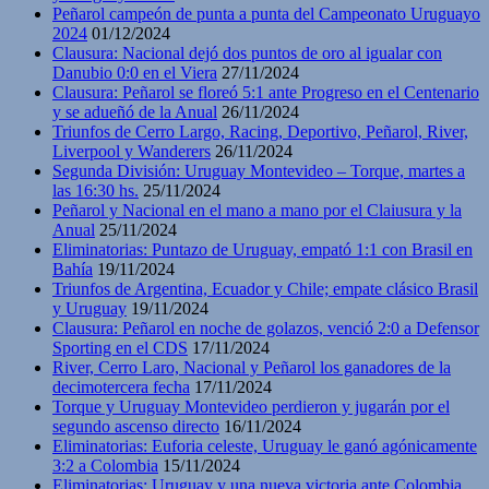
Peñarol campeón de punta a punta del Campeonato Uruguayo
2024
01/12/2024
Clausura: Nacional dejó dos puntos de oro al igualar con
Danubio 0:0 en el Viera
27/11/2024
Clausura: Peñarol se floreó 5:1 ante Progreso en el Centenario
y se adueñó de la Anual
26/11/2024
Triunfos de Cerro Largo, Racing, Deportivo, Peñarol, River,
Liverpool y Wanderers
26/11/2024
Segunda División: Uruguay Montevideo – Torque, martes a
las 16:30 hs.
25/11/2024
Peñarol y Nacional en el mano a mano por el Claiusura y la
Anual
25/11/2024
Eliminatorias: Puntazo de Uruguay, empató 1:1 con Brasil en
Bahía
19/11/2024
Triunfos de Argentina, Ecuador y Chile; empate clásico Brasil
y Uruguay
19/11/2024
Clausura: Peñarol en noche de golazos, venció 2:0 a Defensor
Sporting en el CDS
17/11/2024
River, Cerro Laro, Nacional y Peñarol los ganadores de la
decimotercera fecha
17/11/2024
Torque y Uruguay Montevideo perdieron y jugarán por el
segundo ascenso directo
16/11/2024
Eliminatorias: Euforia celeste, Uruguay le ganó agónicamente
3:2 a Colombia
15/11/2024
Eliminatorias: Uruguay y una nueva victoria ante Colombia