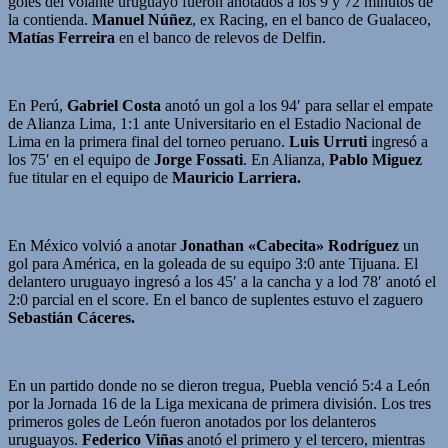
goles del volante uruguayo fueron anotados a los 9 y 72 minutos de
la contienda.
Manuel Núñez
, ex Racing, en el banco de Gualaceo,
Matías Ferreira
en el banco de relevos de Delfin.
En Perú,
Gabriel Costa
anotó un gol a los 94′ para sellar el empate
de Alianza Lima, 1:1 ante Universitario en el Estadio Nacional de
Lima en la primera final del torneo peruano.
Luis Urruti
ingresó a
los 75′ en el equipo de
Jorge Fossati
. En Alianza,
Pablo Miguez
fue titular en el equipo de
Mauricio Larriera.
En México volvió a anotar
Jonathan «Cabecita» Rodríguez
un
gol para América, en la goleada de su equipo 3:0 ante Tijuana. El
delantero uruguayo ingresó a los 45′ a la cancha y a lod 78′ anotó el
2:0 parcial en el score. En el banco de suplentes estuvo el zaguero
Sebastián Cáceres.
En un partido donde no se dieron tregua, Puebla venció 5:4 a León
por la Jornada 16 de la Liga mexicana de primera división. Los tres
primeros goles de León fueron anotados por los delanteros
uruguayos.
Federico Viñas
anotó el primero y el tercero, mientras