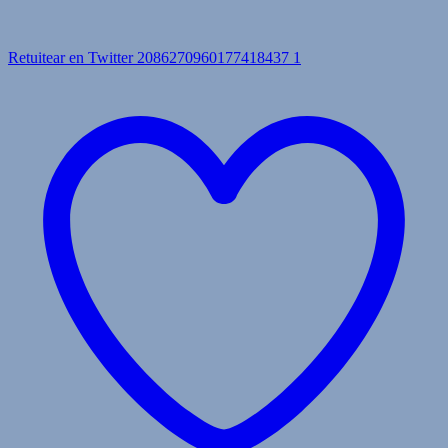
Retuitear en Twitter 2086270960177418437
1