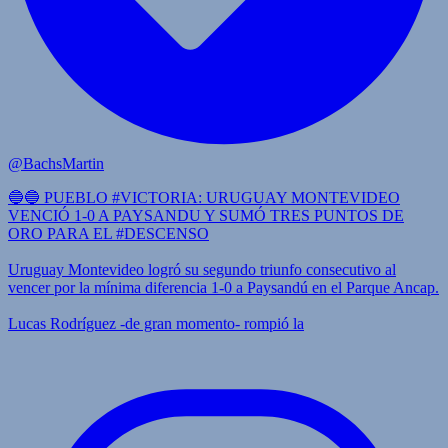
@BachsMartin
🔵🔵 PUEBLO #VICTORIA: URUGUAY MONTEVIDEO
VENCIÓ 1-0 A PAYSANDU Y SUMÓ TRES PUNTOS DE
ORO PARA EL #DESCENSO
Uruguay Montevideo logró su segundo triunfo consecutivo al
vencer por la mínima diferencia 1-0 a Paysandú en el Parque Ancap.
Lucas Rodríguez -de gran momento- rompió la