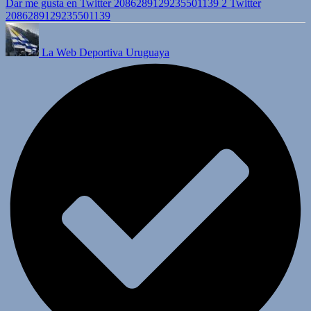
Dar me gusta en Twitter 2086289129235501139
2
Twitter
2086289129235501139
La Web Deportiva Uruguaya