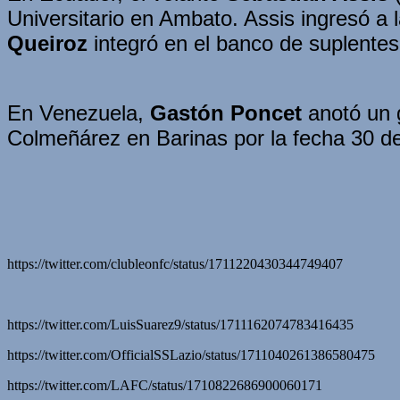
Universitario en Ambato. Assis ingresó a l
Queiroz
integró en el banco de suplentes
En Venezuela,
Gastón Poncet
anotó un g
Colmeñárez en Barinas por la fecha 30 del 
https://twitter.com/clubleonfc/status/1711220430344749407
https://twitter.com/LuisSuarez9/status/1711162074783416435
https://twitter.com/OfficialSSLazio/status/1711040261386580475
https://twitter.com/LAFC/status/1710822686900060171