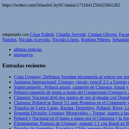
https://twitter.com/OrlandoCitySC/status/1711041259425661282
etiquetado con
César Falletti
,
Claudio Servetti
,
Cristian Olivera
,
Facu
Nandez
,
Nicolás Acevedo
,
Nicolás López
,
Rodrigo Piñeiro
,
Sebastiá
ultimas noticias
uruguayos
Entradas recientes
Copa Uruguay: Defensor Sporting tricampeón al vencer por pe
Amistoso Internacional: Uruguay «local» venció 2:1 a Gremio 
Supercampeón : Peñarol arrasó, campeón de Clausura, Anual 
Peñarol campeón de punta a punta del Campeonato Uruguayo 
Clausura: Nacional dejó dos puntos de oro al igualar con Danub
Clausura: Peñarol se floreó 5:1 ante Progreso en el Centenario 
Triunfos de Cerro Largo, Racing, Deportivo, Peñarol, River, L
Segunda División: Uruguay Montevideo – Torque, martes a las
Peñarol y Nacional en el mano a mano por el Claiusura y la An
Eliminatorias: Puntazo de Uruguay, empató 1:1 con Brasil en B
Triunfos de Argentina, Ecuador y Chile; empate clásico Brasil