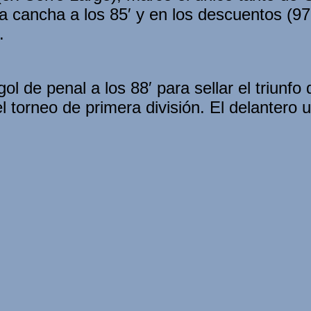
a cancha a los 85′ y en los descuentos (97′)
.
ol de penal a los 88′ para sellar el triun
torneo de primera división. El delantero u