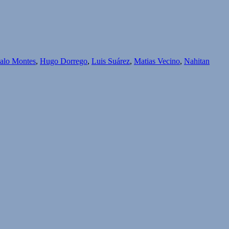
alo Montes
,
Hugo Dorrego
,
Luis Suárez
,
Matias Vecino
,
Nahitan