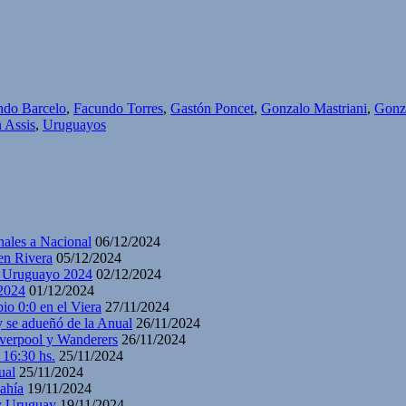
ndo Barcelo
,
Facundo Torres
,
Gastón Poncet
,
Gonzalo Mastriani
,
Gonz
n Assis
,
Uruguayos
nales a Nacional
06/12/2024
en Rivera
05/12/2024
y Uruguayo 2024
02/12/2024
2024
01/12/2024
io 0:0 en el Viera
27/11/2024
y se adueñó de la Anual
26/11/2024
iverpool y Wanderers
26/11/2024
 16:30 hs.
25/11/2024
ual
25/11/2024
ahía
19/11/2024
 y Uruguay
19/11/2024