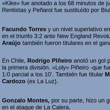
«Kike» fue anotado a los 68 minutos de jue
Rentistas y Peñarol fue sustituído por Biu
Facundo Torres
y un nivel superlativo e
en el triunfo 3:2 ante New England Revolut
Araújo
también fueron titulares en el ga
En Chile,
Rodrigo Plñeiro
anotó un gol p
la primera división. «Loly» Piñeiro -que
1:0 parcial a los 10′. También fue titular
M
Cardozo
(ex La Luz).
Gonzalo Montes,
por su parte, hizo un g
en el ataque de La Calera.