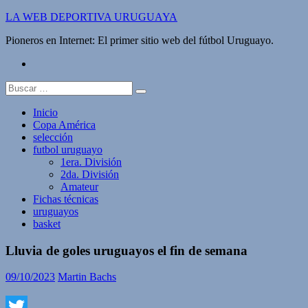
Saltar
LA WEB DEPORTIVA URUGUAYA
al
Pioneros en Internet: El primer sitio web del fútbol Uruguayo.
contenido
twitter
Buscar:
Inicio
Copa América
selección
futbol uruguayo
1era. División
2da. División
Amateur
Fichas técnicas
uruguayos
basket
Lluvia de goles uruguayos el fin de semana
09/10/2023
Martin Bachs