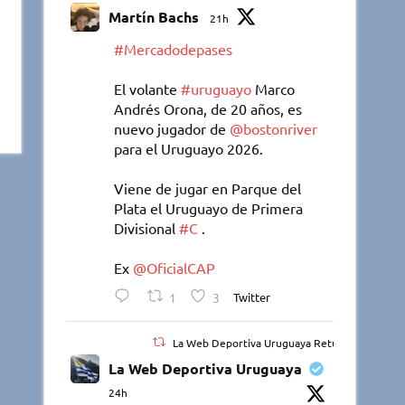
Martín Bachs
21h
#Mercadodepases
El volante
#uruguayo
Marco
Andrés Orona, de 20 años, es
nuevo jugador de
@bostonriver
para el Uruguayo 2026.
Viene de jugar en Parque del
Plata el Uruguayo de Primera
Divisional
#C
.
Ex
@OficialCAP
1
3
Twitter
La Web Deportiva Uruguaya Retuiteado
La Web Deportiva Uruguaya
24h