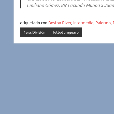
Emiliano Gómez, 86′ Facundo Muñoa x Juan
etiquetado con
Boston River
,
Intermedio
,
Palermo
,
1era. División
futbol uruguayo