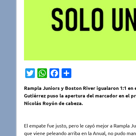
T
W
Fa
C
w
h
c
o
Rampla Juniors y Boston River igualaron 1:1 en e
it
at
e
m
Gutiérrez puso la apertura del marcador en el pr
te
s
b
p
Nicolás Royón de cabeza.
r
A
o
ar
p
o
ti
El empate fue justo, pero le cayó mejor a Rampla Ju
p
k
r
que viene peleando arriba en la Anual, no pudo mant