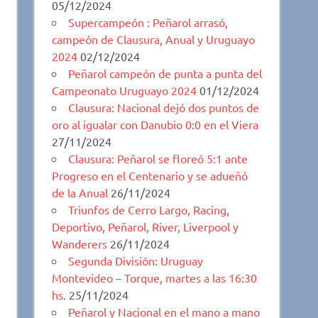
05/12/2024
Supercampeón : Peñarol arrasó,
campeón de Clausura, Anual y Uruguayo
2024
02/12/2024
Peñarol campeón de punta a punta del
Campeonato Uruguayo 2024
01/12/2024
Clausura: Nacional dejó dos puntos de
oro al igualar con Danubio 0:0 en el Viera
27/11/2024
Clausura: Peñarol se floreó 5:1 ante
Progreso en el Centenario y se adueñó
de la Anual
26/11/2024
Triunfos de Cerro Largo, Racing,
Deportivo, Peñarol, River, Liverpool y
Wanderers
26/11/2024
Segunda División: Uruguay
Montevideo – Torque, martes a las 16:30
hs.
25/11/2024
Peñarol y Nacional en el mano a mano