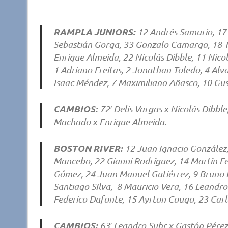
RAMPLA JUNIORS:
12 Andrés Samurio, 17 
Sebastián Gorga, 33 Gonzalo Camargo, 18 T
Enrique Almeida, 22 Nicolás Dibble, 11 Nico
1 Adriano Freitas, 2 Jonathan Toledo, 4 Alv
Isaac Méndez, 7 Maximiliano Añasco, 10 Gu
CAMBIOS:
72′ Delis Vargas x Nicolás Dibbl
Machado x Enrique Almeida.
BOSTON RIVER:
12 Juan Ignacio González,
Mancebo, 22 Gianni Rodríguez, 14 Martín F
Gómez, 24 Juan Manuel Gutiérrez, 9 Bruno
Santiago SIlva, 8 Mauricio Vera, 16 Leand
Federico Dafonte, 15 Ayrton Cougo, 23 Carlo
CAMBIOS:
63′ Leandro Suhr x Gastón Pérez