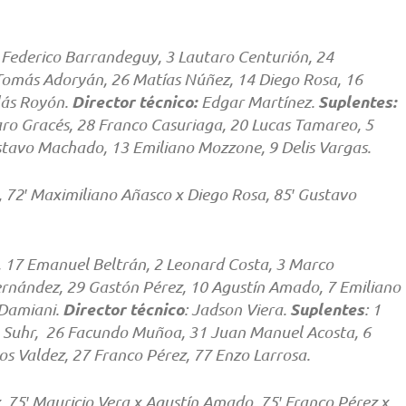
Federico Barrandeguy, 3 Lautaro Centurión, 24
omás Adoryán, 26 Matías Núñez, 14 Diego Rosa, 16
Director técnico:
Suplentes:
lás Royón.
Edgar Martínez.
aro Gracés, 28 Franco Casuriaga, 20 Lucas Tamareo, 5
stavo Machado, 13 Emiliano Mozzone, 9 Delis Vargas.
e, 72′ Maximiliano Añasco x Diego Rosa, 85′ Gustavo
 17 Emanuel Beltrán, 2 Leonard Costa, 3 Marco
ernández, 29 Gastón Pérez, 10 Agustín Amado, 7 Emiliano
Director técnico
Suplentes
 Damiani.
: Jadson Viera.
: 1
ro Suhr, 26 Facundo Muñoa, 31 Juan Manuel Acosta, 6
s Valdez, 27 Franco Pérez, 77 Enzo Larrosa.
, 75′ Mauricio Vera x Agustín Amado, 75′ Franco Pérez x