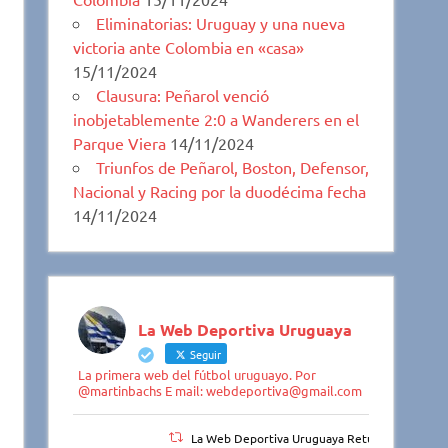
Eliminatorias: Uruguay y una nueva
victoria ante Colombia en «casa»
15/11/2024
Clausura: Peñarol venció
inobjetablemente 2:0 a Wanderers en el
Parque Viera
14/11/2024
Triunfos de Peñarol, Boston, Defensor,
Nacional y Racing por la duodécima fecha
14/11/2024
La Web Deportiva Uruguaya
Seguir
La primera web del fútbol uruguayo. Por
@martinbachs E mail: webdeportiva@gmail.com
La Web Deportiva Uruguaya Retuiteado