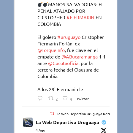
MANOS SALVADORAS: EL
PENAL ATAJADO POR
CRISTOPHER
#FIERMARIN
EN
COLOMBIA
El golero
#uruguayo
Cristopher
Fiermarin Forlán, ex
@Torqueinfo
, fue clave en el
empate de
@ABucaramanga
1-1
ante
@Cucutaoficial
por la
tercera fecha del Clausura de
Colombia.
A los 29' Fiermanin le
2
4
Twitter
La Web Deportiva Uruguaya Retuiteado
La Web Deportiva Uruguaya
4 Ago