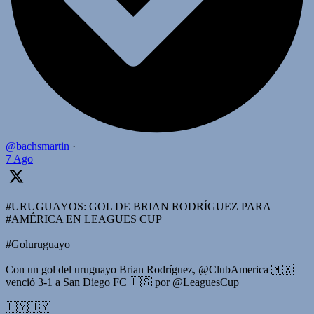
@bachsmartin
·
7 Ago
#URUGUAYOS: GOL DE BRIAN RODRÍGUEZ PARA
#AMÉRICA EN LEAGUES CUP
#Goluruguayo
Con un gol del uruguayo Brian Rodríguez, @ClubAmerica 🇲🇽
venció 3-1 a San Diego FC 🇺🇸 por @LeaguesCup
🇺🇾🇺🇾