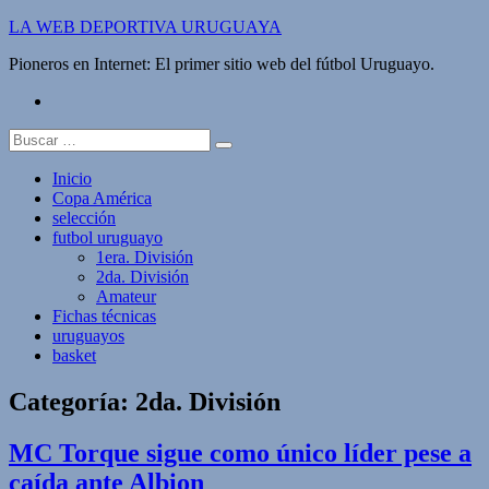
Saltar
LA WEB DEPORTIVA URUGUAYA
al
Pioneros en Internet: El primer sitio web del fútbol Uruguayo.
contenido
twitter
Buscar:
Inicio
Copa América
selección
futbol uruguayo
1era. División
2da. División
Amateur
Fichas técnicas
uruguayos
basket
Categoría:
2da. División
MC Torque sigue como único líder pese a
caída ante Albion