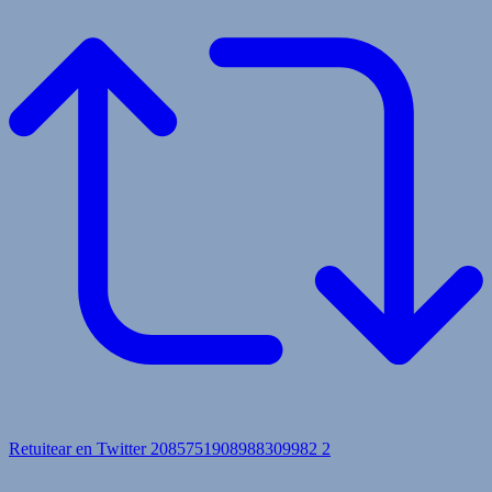
Retuitear en Twitter 2085751908988309982
2