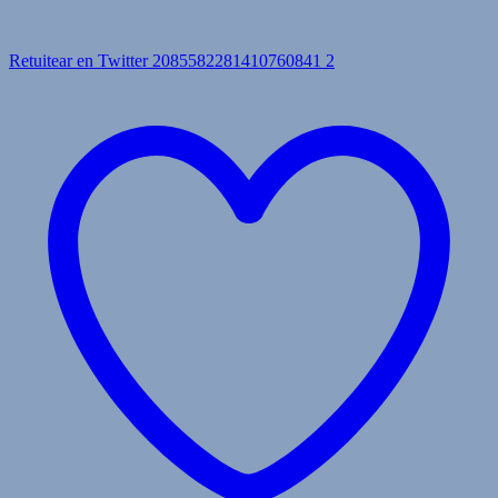
Retuitear en Twitter 2085582281410760841
2