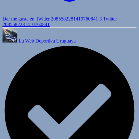
Dar me gusta en Twitter 2085582281410760841
3
Twitter
2085582281410760841
La Web Deportiva Uruguaya