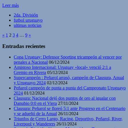
Leer más
2da. División
futbol uruguayo
ultimas noticias
«
1
2
3
4
…
9
»
Entradas recientes
Copa Uruguay: Defensor Sporting tricampeón al vencer por
penales a Nacional
06/12/2024
Amistoso Internacional: Uruguay «local» venció 2:1 a
Gremio en Rivera
05/12/2024
Supercampeón : Peñarol arrasó, campeón de Clausura, Anual
y Uruguayo 2024
02/12/2024
Peñarol campeón de punta a punta del Campeonato Uruguayo
2024
01/12/2024
Clausura: Nacional dejó dos puntos de oro al igualar con
Danubio 0:0 en el Viera
27/11/2024
Clausura: Peñarol se floreó 5:1 ante Progreso en el Centenario
y se adueñó de la Anual
26/11/2024
Triunfos de Cerro Largo, Racing, Deportivo, Peñarol, River,
Liverpool y Wanderers
26/11/2024