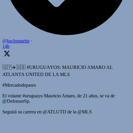
@bachsmartin
·
14h
🇺🇾✈️🇺🇸 #URUGUAYOS: MAURICIO AMARO AL
ATLANTA UNITED DE LA MLS
#Mercadodepases
El volante #uruguayo Mauricio Amaro, de 21 años, se va de
@DefensorSp.
Seguirá su carrera en @ATLUTD de la @MLS