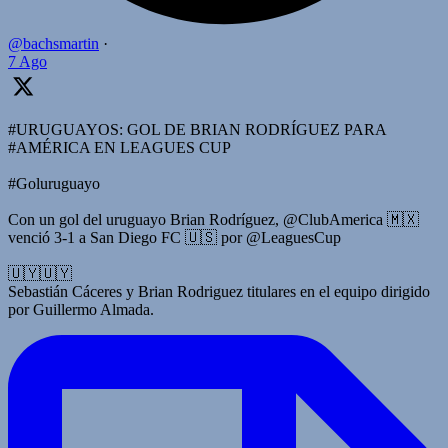
@bachsmartin
·
7 Ago
#URUGUAYOS: GOL DE BRIAN RODRÍGUEZ PARA
#AMÉRICA EN LEAGUES CUP
#Goluruguayo
Con un gol del uruguayo Brian Rodríguez, @ClubAmerica 🇲🇽
venció 3-1 a San Diego FC 🇺🇸 por @LeaguesCup
🇺🇾🇺🇾
Sebastián Cáceres y Brian Rodriguez titulares en el equipo dirigido
por Guillermo Almada.