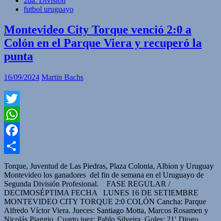
2da. División
futbol uruguayo
Montevideo City Torque venció 2:0 a
Colón en el Parque Viera y recuperó la
punta
16/09/2024
Martin Bachs
Twitter
WhatsApp
Facebook
Compartir
Torque, Juventud de Las Piedras, Plaza Colonia, Albion y Uruguay
Montevideo los ganadores del fin de semana en el Uruguayo de
Segunda División Profesional. FASE REGULAR /
DECIMOSÉPTIMA FECHA LUNES 16 DE SETIEMBRE
MONTEVIDEO CITY TORQUE 2:0 COLÓN Cancha: Parque
Alfredo Víctor Viera. Jueces: Santiago Motta, Marcos Rosamen y
Nicolás Piaggio. Cuarto juez: Pablo Silveira. Goles: 21′ Diogo