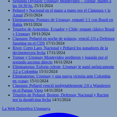
Segunda División: Uruguay Montevideo – Torque, martes a
las 16:30 hs.
25/11/2024
Peñarol y Nacional en el mano a mano por el Claiusura y la
Anual
25/11/2024
Eliminatorias: Puntazo de Uruguay, empató 1:1 con Brasil en
Bahía
19/11/2024
Triunfos de Argentina, Ecuador y Chile; empate clásico Brasil
y Uruguay
19/11/2024
Clausura: Peñarol en noche de golazos, venció 2:0 a Defensor
Sporting en el CDS
17/11/2024
River, Cerro Laro, Nacional y Peñarol los ganadores de la
decimotercera fecha
17/11/2024
Torque y Uruguay Montevideo perdieron y jugarán por el
segundo ascenso directo
16/11/2024
Eliminatorias: Euforia celeste, Uruguay le ganó agónicamente
3:2 a Colombia
15/11/2024
Eliminatorias: Uruguay y una nueva victoria ante Colombia
en «casa»
15/11/2024
Clausura: Peñarol venció inobjetablemente 2:0 a Wanderers
en el Parque Viera
14/11/2024
Triunfos de Peñarol, Boston, Defensor, Nacional y Racing
por la duodécima fecha
14/11/2024
La Web Deportiva Uruguaya