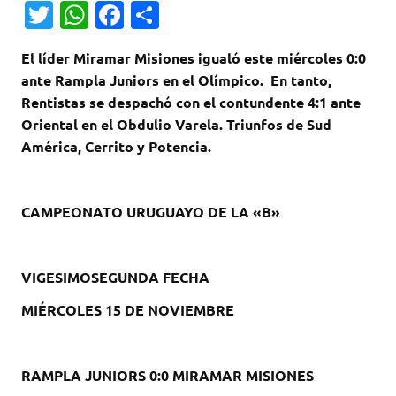
T
W
Fa
C
w
h
c
o
El líder Miramar Misiones igualó este miércoles 0:0
it
at
e
m
ante Rampla Juniors en el Olímpico. En tanto,
te
s
b
p
Rentistas se despachó con el contundente 4:1 ante
r
A
o
ar
Oriental en el Obdulio Varela. Triunfos de Sud
América, Cerrito y Potencia.
p
o
ti
p
k
r
CAMPEONATO URUGUAYO DE LA «B»
VIGESIMOSEGUNDA FECHA
MIÉRCOLES 15 DE NOVIEMBRE
RAMPLA JUNIORS 0:0 MIRAMAR MISIONES