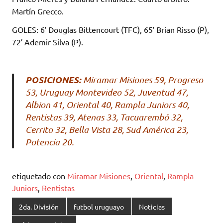
Martín Grecco.
GOLES: 6′ Douglas Bittencourt (TFC), 65′ Brian Risso (P),
72′ Ademir Silva (P).
POSICIONES:
Miramar Misiones 59, Progreso
53, Uruguay Montevideo 52, Juventud 47,
Albion 41, Oriental 40, Rampla Juniors 40,
Rentistas 39, Atenas 33, Tacuarembó 32,
Cerrito 32, Bella Vista 28, Sud América 23,
Potencia 20.
etiquetado con
Miramar Misiones
,
Oriental
,
Rampla
Juniors
,
Rentistas
2da. División
futbol uruguayo
Noticias